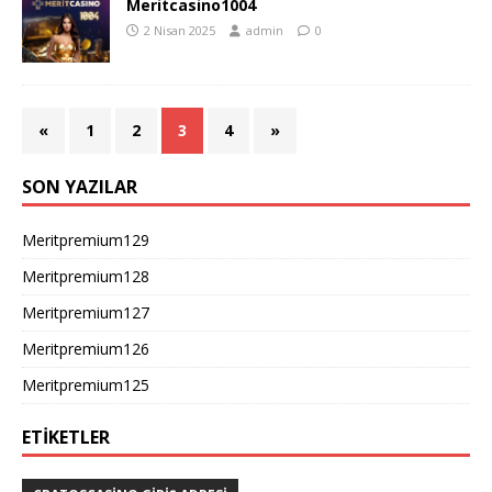
Meritcasino1004
2 Nisan 2025
admin
0
«
1
2
3
4
»
SON YAZILAR
Meritpremium129
Meritpremium128
Meritpremium127
Meritpremium126
Meritpremium125
ETIKETLER