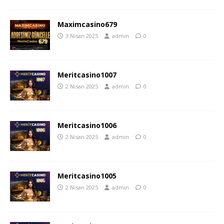
Maximcasino679
3 Nisan 2025
admin
0
Meritcasino1007
2 Nisan 2025
admin
0
Meritcasino1006
2 Nisan 2025
admin
0
Meritcasino1005
2 Nisan 2025
admin
0