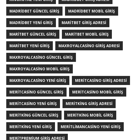
MADRIDBET GÜNCEL GIRIŞ
MADRIDBET MOBIL GIRIŞ
MADRIDBET YENI GIRIŞ
MARITBET GIRIŞ ADRESI
MARITBET GÜNCEL GIRIŞ
MARITBET MOBIL GIRIŞ
MARITBET YENI GIRIŞ
MAXROYALCASINO GIRIŞ ADRESI
MAXROYALCASINO GÜNCEL GIRIŞ
MAXROYALCASINO MOBIL GIRIŞ
MAXROYALCASINO YENI GIRIŞ
MERITCASINO GIRIŞ ADRESI
MERITCASINO GÜNCEL GIRIŞ
MERITCASINO MOBIL GIRIŞ
MERITCASINO YENI GIRIŞ
MERITKING GIRIŞ ADRESI
MERITKING GÜNCEL GIRIŞ
MERITKING MOBIL GIRIŞ
MERITKING YENI GIRIŞ
MERITLIMANCASINO YENI GIRIŞ
MERITPREMIUM GIRIŞ ADRESI