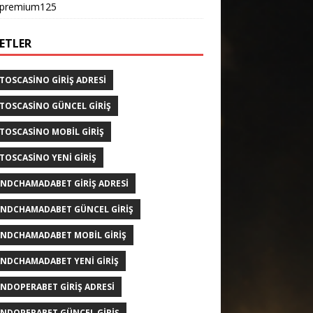
tpremium125
KETLER
TOSCASINO GIRIŞ ADRESI
TOSCASINO GÜNCEL GIRIŞ
TOSCASINO MOBIL GIRIŞ
TOSCASINO YENI GIRIŞ
NDCHAMADABET GIRIŞ ADRESI
NDCHAMADABET GÜNCEL GIRIŞ
NDCHAMADABET MOBIL GIRIŞ
NDCHAMADABET YENI GIRIŞ
NDOPERABET GIRIŞ ADRESI
NDOPERABET GÜNCEL GIRIŞ