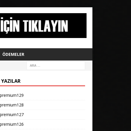
ÖDEMELER
 YAZILAR
tpremium129
tpremium128
tpremium127
tpremium126