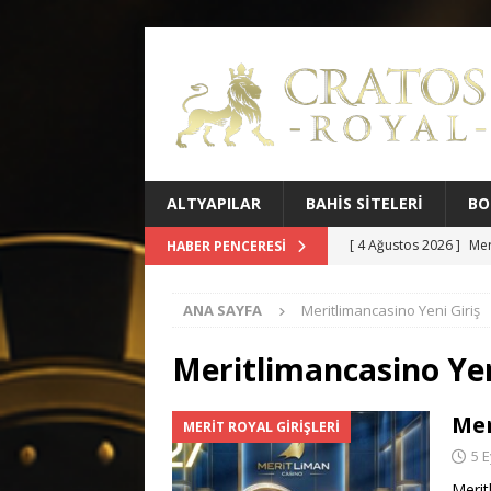
ALTYAPILAR
BAHIS SITELERI
BO
[ 4 Ağustos 2026 ]
Me
HABER PENCERESI
[ 4 Ağustos 2026 ]
Me
ANA SAYFA
Meritlimancasino Yeni Giriş
[ 4 Ağustos 2026 ]
Me
[ 4 Ağustos 2026 ]
Me
Meritlimancasino Yen
[ 4 Ağustos 2026 ]
Me
Mer
MERIT ROYAL GIRIŞLERI
5 E
Merit