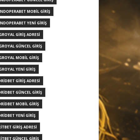
NDOPERABET MOBIL GIRIŞ
NDOPERABET YENI GIRIŞ
GROYAL GIRIŞ ADRESI
GROYAL GÜNCEL GIRIŞ
GROYAL MOBIL GIRIŞ
GROYAL YENI GIRIŞ
RIDBET GIRIŞ ADRESI
RIDBET GÜNCEL GIRIŞ
RIDBET MOBIL GIRIŞ
RIDBET YENI GIRIŞ
ITBET GIRIŞ ADRESI
ITBET GÜNCEL GIRIŞ