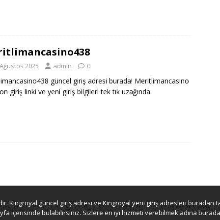
itlimancasino438
 Ağustos 2025
admin
0
limancasino438 güncel giriş adresi burada! Meritlimancasino
n giriş linki ve yeni giriş bilgileri tek tık uzağında.
ir. Kingroyal güncel giriş adresi ve Kingroyal yeni giriş adresleri buradan t
sayfa içerisinde bulabilirsiniz. Sizlere en iyi hizmeti verebilmek adına bura