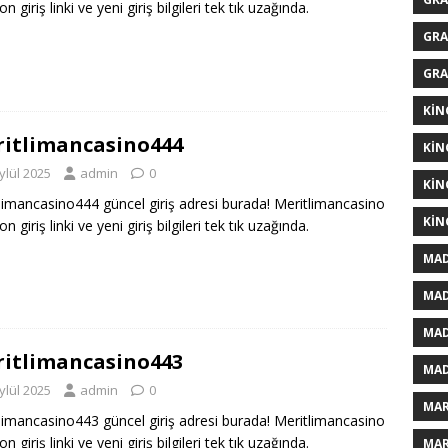
n giriş linki ve yeni giriş bilgileri tek tık uzağında.
GRA
GRA
KIN
itlimancasino444
KIN
ylül 2025
admin
0
KIN
limancasino444 güncel giriş adresi burada! Meritlimancasino
KIN
n giriş linki ve yeni giriş bilgileri tek tık uzağında.
MAD
MAD
MAD
itlimancasino443
MAD
ylül 2025
admin
0
MAR
limancasino443 güncel giriş adresi burada! Meritlimancasino
n giriş linki ve yeni giriş bilgileri tek tık uzağında.
MAR