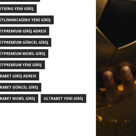
ITKING YENI GIRIŞ
ITLIMANCASINO YENI GIRIŞ
ITPREMIUM GIRIŞ ADRESI
ITPREMIUM GÜNCEL GIRIŞ
ITPREMIUM MOBIL GIRIŞ
ITPREMIUM YENI GIRIŞ
RABET GIRIŞ ADRESI
RABET GÜNCEL GIRIŞ
RABET MOBIL GIRIŞ
ULTRABET YENI GIRIŞ