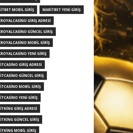
ITBET MOBIL GIRIŞ
MARITBET YENI GIRIŞ
ROYALCASINO GIRIŞ ADRESI
ROYALCASINO GÜNCEL GIRIŞ
ROYALCASINO MOBIL GIRIŞ
ROYALCASINO YENI GIRIŞ
ITCASINO GIRIŞ ADRESI
ITCASINO GÜNCEL GIRIŞ
ITCASINO MOBIL GIRIŞ
ITCASINO YENI GIRIŞ
ITKING GIRIŞ ADRESI
ITKING GÜNCEL GIRIŞ
ITKING MOBIL GIRIŞ