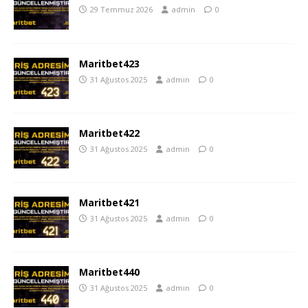
29 Temmuz 2026
admin
0
Maritbet423
31 Ağustos 2025
admin
0
Maritbet422
31 Ağustos 2025
admin
0
Maritbet421
31 Ağustos 2025
admin
0
Maritbet440
31 Ağustos 2025
admin
0