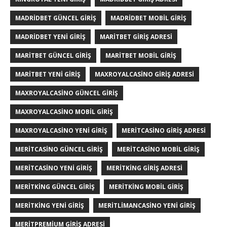
MADRIDBET GÜNCEL GIRIŞ
MADRIDBET MOBIL GIRIŞ
MADRIDBET YENI GIRIŞ
MARITBET GIRIŞ ADRESI
MARITBET GÜNCEL GIRIŞ
MARITBET MOBIL GIRIŞ
MARITBET YENI GIRIŞ
MAXROYALCASINO GIRIŞ ADRESI
MAXROYALCASINO GÜNCEL GIRIŞ
MAXROYALCASINO MOBIL GIRIŞ
MAXROYALCASINO YENI GIRIŞ
MERITCASINO GIRIŞ ADRESI
MERITCASINO GÜNCEL GIRIŞ
MERITCASINO MOBIL GIRIŞ
MERITCASINO YENI GIRIŞ
MERITKING GIRIŞ ADRESI
MERITKING GÜNCEL GIRIŞ
MERITKING MOBIL GIRIŞ
MERITKING YENI GIRIŞ
MERITLIMANCASINO YENI GIRIŞ
MERITPREMIUM GIRIŞ ADRESI