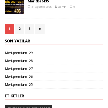
Maritbet435
31 Ağustos 2025
admin
0
1
2
3
»
SON YAZILAR
Meritpremium129
Meritpremium128
Meritpremium127
Meritpremium126
Meritpremium125
ETIKETLER