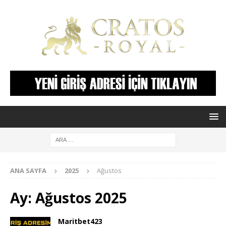
ANA SAYFA
2025
Ağustos
Ay:
Ağustos 2025
Maritbet423