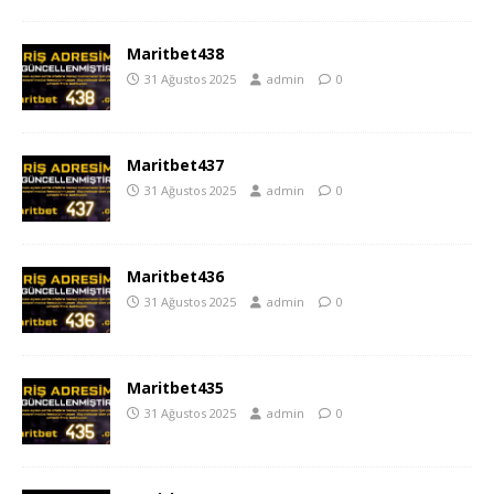
Maritbet438
31 Ağustos 2025
admin
0
Maritbet437
31 Ağustos 2025
admin
0
Maritbet436
31 Ağustos 2025
admin
0
Maritbet435
31 Ağustos 2025
admin
0