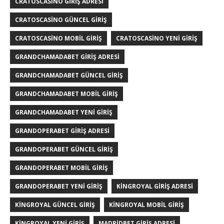
CRATOSCASINO GIRIŞ ADRESI
CRATOSCASINO GÜNCEL GIRIŞ
CRATOSCASINO MOBIL GIRIŞ
CRATOSCASINO YENI GIRIŞ
GRANDCHAMADABET GIRIŞ ADRESI
GRANDCHAMADABET GÜNCEL GIRIŞ
GRANDCHAMADABET MOBIL GIRIŞ
GRANDCHAMADABET YENI GIRIŞ
GRANDOPERABET GIRIŞ ADRESI
GRANDOPERABET GÜNCEL GIRIŞ
GRANDOPERABET MOBIL GIRIŞ
GRANDOPERABET YENI GIRIŞ
KINGROYAL GIRIŞ ADRESI
KINGROYAL GÜNCEL GIRIŞ
KINGROYAL MOBIL GIRIŞ
KINGROYAL YENI GIRIŞ
MADRIDBET GIRIŞ ADRESI