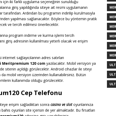
için iki farklı uygulama seçeneğinin sunulduğu
alarına giriş yapıldığında siteye ait resmi uygulamanın
MER
lar tarafından. Ardından bu programın indirilip kurulmasıyla
MER
rinden yapılması sağlanacaktır. Böylece bu yöntemin pratik
ecek ve tercih edilmesi önerilecektir.
MER
nlarına program indirme ve kurma işlemi tercih
MER
i giriş adresinin kullanılması yeterli olacak ve erişim
MER
MER
 internet sağlayıcılarının adres satırları
si Meritpremium 120 com
yazılacaktır. Mobil versiyon ya
ULT
e sitenin açıldığı görülecektir. Android cihazlar ile siteyi
 da mobil versiyon üzerinden kullanabilirsiniz. Bütün
ULT
lemlerin kullanımda olduğu görülecektir.
ULT
um120 Cep Telefonu
iteye erişim sağladıktan sonra
casino ve slot
oyunlarınıza
lı bahis oyunları site içerisin de yer almaktadır. Bu fırsatları
tpremium120
adresine giriş yapabilirsiniz.