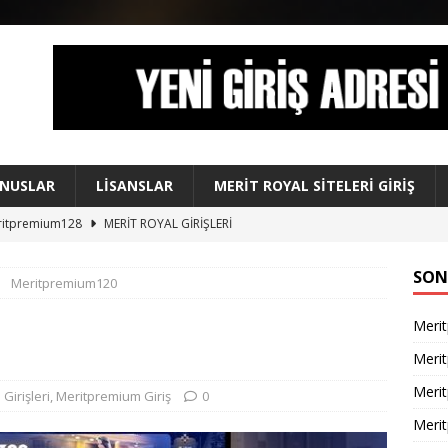
NUSLAR
LISANSLAR
MERIT ROYAL SITELERI GIRIŞ
ritpremium128
MERIT ROYAL GIRIŞLERI
ritpremium127
MERIT ROYAL GIRIŞLERI
SON
Meritpremium120
ritpremium126
MERIT ROYAL GIRIŞLERI
Meri
ritpremium125
MERIT ROYAL GIRIŞLERI
Meri
ritpremium129
MERIT ROYAL GIRIŞLERI
Meri
Girişleri
,
Meritpremium Giriş
0
Meri