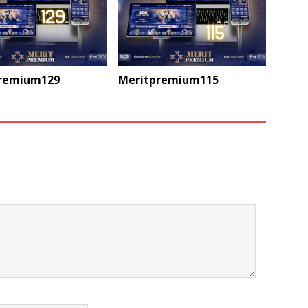
remium129
Meritpremium115