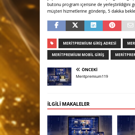
butonu program içerisine de yerleştirildiğini
müşteri hizmetlerine gönderip, 5 dakika bekle
MERITPREMIUM GIRIŞ ADRESI
MER
MERITPREMIUM MOBIL GIRIŞ
MERITPREM
ÖNCEKI
Meritpremium119
İLGILI MAKALELER