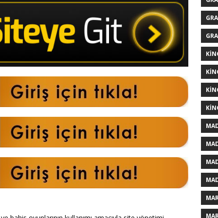
GRA
GRA
KIN
KIN
KIN
KIN
MAD
MAD
MAD
MAD
MAR
MAR
m ve bahis oyunlarının kullanımı amacıyla site yönetimi