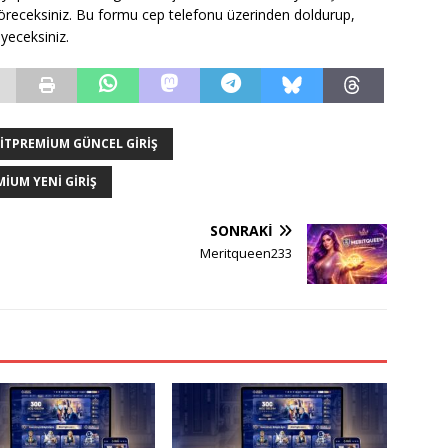
 göreceksiniz. Bu formu cep telefonu üzerinden doldurup,
yeceksiniz.
ITPREMIUM GÜNCEL GIRIŞ
IUM YENI GIRIŞ
SONRAKI
Meritqueen233