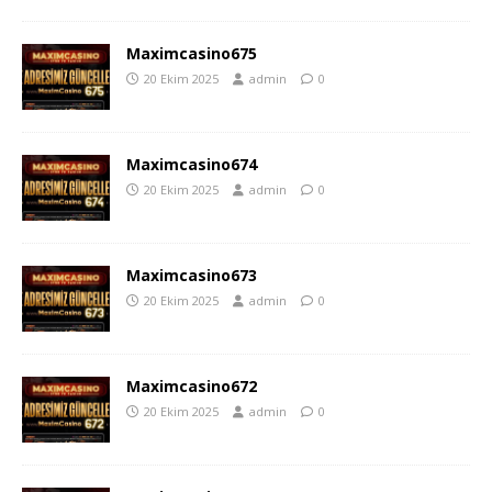
Maximcasino675
20 Ekim 2025
admin
0
Maximcasino674
20 Ekim 2025
admin
0
Maximcasino673
20 Ekim 2025
admin
0
Maximcasino672
20 Ekim 2025
admin
0