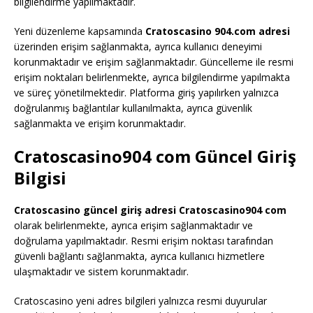
bilgilendirme yapılmaktadır.
Yeni düzenleme kapsamında
Cratoscasino 904.com adresi
üzerinden erişim sağlanmakta, ayrıca kullanıcı deneyimi
korunmaktadır ve erişim sağlanmaktadır. Güncelleme ile resmi
erişim noktaları belirlenmekte, ayrıca bilgilendirme yapılmakta
ve süreç yönetilmektedir. Platforma giriş yapılırken yalnızca
doğrulanmış bağlantılar kullanılmakta, ayrıca güvenlik
sağlanmakta ve erişim korunmaktadır.
Cratoscasino904 com Güncel Giriş
Bilgisi
Cratoscasino güncel giriş adresi Cratoscasino904 com
olarak belirlenmekte, ayrıca erişim sağlanmaktadır ve
doğrulama yapılmaktadır. Resmi erişim noktası tarafından
güvenli bağlantı sağlanmakta, ayrıca kullanıcı hizmetlere
ulaşmaktadır ve sistem korunmaktadır.
Cratoscasino yeni adres bilgileri yalnızca resmi duyurular