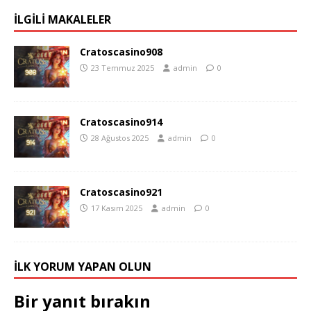
İLGILI MAKALELER
Cratoscasino908
23 Temmuz 2025
admin
0
Cratoscasino914
28 Ağustos 2025
admin
0
Cratoscasino921
17 Kasım 2025
admin
0
İLK YORUM YAPAN OLUN
Bir yanıt bırakın