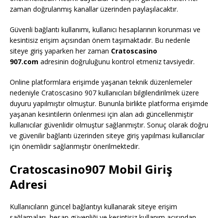
zaman doğrulanmış kanallar üzerinden paylaşılacaktır.
Güvenli bağlantı kullanımı, kullanıcı hesaplarının korunması ve
kesintisiz erişim açısından önem taşımaktadır. Bu nedenle
siteye giriş yaparken her zaman
Cratoscasino
907.com
adresinin doğruluğunu kontrol etmeniz tavsiyedir.
Online platformlara erişimde yaşanan teknik düzenlemeler
nedeniyle Cratoscasino 907 kullanıcıları bilgilendirilmek üzere
duyuru yapılmıştır olmuştur. Bununla birlikte platforma erişimde
yaşanan kesintilerin önlenmesi için alan adı güncellenmiştir
kullanıcılar güvenlidir olmuştur sağlanmıştır. Sonuç olarak doğru
ve güvenilir bağlantı üzerinden siteye giriş yapılması kullanıcılar
için önemlidir sağlanmıştır önerilmektedir.
Cratoscasino907 Mobil Giriş
Adresi
Kullanıcıların güncel bağlantıyı kullanarak siteye erişim
sağlamaları, hesap güvenliği ve kesintisiz kullanım açısından