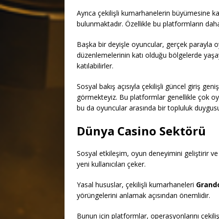
Ayrıca çekilişli kumarhanelerin büyümesine kat
bulunmaktadır. Özellikle bu platformların daha
Başka bir deyişle oyuncular, gerçek parayla o
düzenlemelerinin katı olduğu bölgelerde yaşaya
katılabilirler.
Sosyal bakış açısıyla çekilişli güncel giriş ge
görmekteyiz. Bu platformlar genellikle çok oyun
bu da oyuncular arasında bir topluluk duygusu
Dünya Casino Sektörü
Sosyal etkileşim, oyun deneyimini geliştirir v
yeni kullanıcıları çeker.
Yasal hususlar, çekilişli kumarhaneleri
Grand
yörüngelerini anlamak açısından önemlidir.
Bunun için platformlar, operasyonlarını çekili