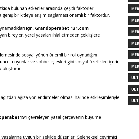
kıda bulunan etkenler arasında çeşitli faktörler
MER
 geniş bir kitleye erişim sağlaması önemli bir faktördür.
MER
ynamadıkları için,
Grandoperabet 131.com
MER
n bireyler, yerel yasaları ihlal etmeden çekilişlere
MER
nişlemesinde sosyal yönün önemli bir rol oynadığını
MER
culu oyunlar ve sohbet işlevleri gibi sosyal özellikleri içerir,
MER
 oluşturur.
ULT
ULT
e ağızdan ağıza yönlendirmeler olması halinde etkileşimleriyle
ULT
operabet191
çevreleyen yasal çerçevenin büyüme
ş yasalarına uygun bir şekilde düzenler. Geleneksel çevrimiçi