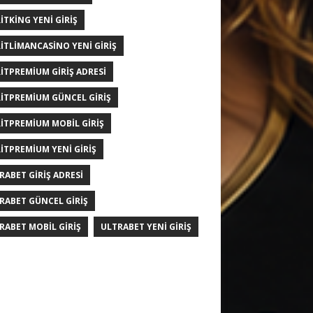
ITKING YENI GIRIŞ
ITLIMANCASINO YENI GIRIŞ
ITPREMIUM GIRIŞ ADRESI
ITPREMIUM GÜNCEL GIRIŞ
ITPREMIUM MOBIL GIRIŞ
ITPREMIUM YENI GIRIŞ
RABET GIRIŞ ADRESI
RABET GÜNCEL GIRIŞ
RABET MOBIL GIRIŞ
ULTRABET YENI GIRIŞ