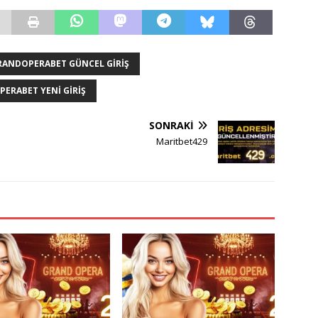
RANDOPERABET GÜNCEL GIRIŞ
ERABET YENI GIRIŞ
SONRAKI
Maritbet429