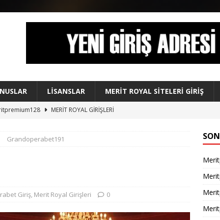
NUSLAR
LISANSLAR
MERIT ROYAL SITELERI GIRIŞ
ritpremium128
MERIT ROYAL GIRIŞLERI
ritpremium127
MERIT ROYAL GIRIŞLERI
SON
Grandoperabet191
ritpremium126
MERIT ROYAL GIRIŞLERI
Meri
ritpremium125
MERIT ROYAL GIRIŞLERI
Meri
ritpremium129
MERIT ROYAL GIRIŞLERI
Meri
abet Giriş
,
Merit Royal Girişleri
0
Meri