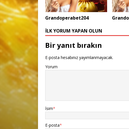
Grandoperabet204
Grando
İLK YORUM YAPAN OLUN
Bir yanıt bırakın
E-posta hesabınız yayımlanmayacak.
Yorum
İsim
*
E-posta
*