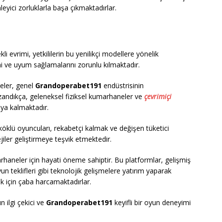
eyici zorluklarla başa çıkmaktadırlar.
 evrimi, yetkililerin bu yenilikçi modellere yönelik
ni ve uyum sağlamalarını zorunlu kılmaktadır.
neler, genel
Grandoperabet191
endüstrisinin
zandıkça, geleneksel fiziksel kumarhaneler ve
çevrimiçi
ıya kalmaktadır.
öklü oyuncuları, rekabetçi kalmak ve değişen tüketici
ejiler geliştirmeye teşvik etmektedir.
rhaneler için hayati öneme sahiptir. Bu platformlar, gelişmiş
oyun teklifleri gibi teknolojik gelişmelere yatırım yaparak
ek için çaba harcamaktadırlar.
n ilgi çekici ve
Grandoperabet191
keyifli bir oyun deneyimi