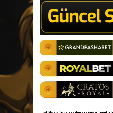
Özellikle çekilişli
Grandoperabet güncel gir