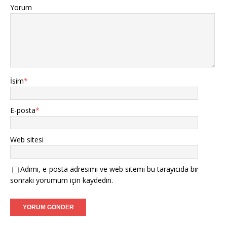
Yorum
İsim
*
E-posta
*
Web sitesi
Adımı, e-posta adresimi ve web sitemi bu tarayıcıda bir
sonraki yorumum için kaydedin.