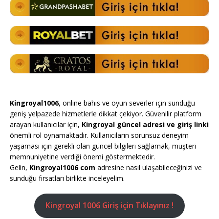
Kingroyal1006
, online bahis ve oyun severler için sunduğu
geniş yelpazede hizmetlerle dikkat çekiyor. Güvenilir platform
arayan kullanıcılar için,
Kingroyal güncel adresi ve giriş linki
önemli rol oynamaktadır. Kullanıcıların sorunsuz deneyim
yaşaması için gerekli olan güncel bilgileri sağlamak, müşteri
memnuniyetine verdiği önemi göstermektedir.
Gelin,
Kingroyal1006 com
adresine nasıl ulaşabileceğinizi ve
sunduğu fırsatları birlikte inceleyelim.
Kingroyal 1006 Giriş için Tıklayınız !