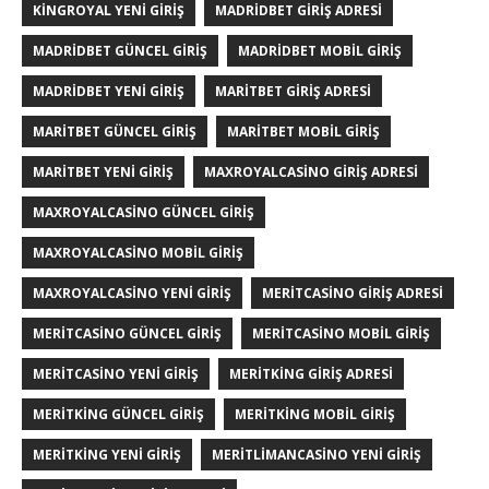
KINGROYAL YENI GIRIŞ
MADRIDBET GIRIŞ ADRESI
MADRIDBET GÜNCEL GIRIŞ
MADRIDBET MOBIL GIRIŞ
MADRIDBET YENI GIRIŞ
MARITBET GIRIŞ ADRESI
MARITBET GÜNCEL GIRIŞ
MARITBET MOBIL GIRIŞ
MARITBET YENI GIRIŞ
MAXROYALCASINO GIRIŞ ADRESI
MAXROYALCASINO GÜNCEL GIRIŞ
MAXROYALCASINO MOBIL GIRIŞ
MAXROYALCASINO YENI GIRIŞ
MERITCASINO GIRIŞ ADRESI
MERITCASINO GÜNCEL GIRIŞ
MERITCASINO MOBIL GIRIŞ
MERITCASINO YENI GIRIŞ
MERITKING GIRIŞ ADRESI
MERITKING GÜNCEL GIRIŞ
MERITKING MOBIL GIRIŞ
MERITKING YENI GIRIŞ
MERITLIMANCASINO YENI GIRIŞ