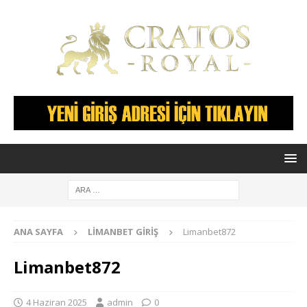
ANA SAYFA
LIMANBET GIRIŞ
Limanbet872
Limanbet872
4 Haziran 2025
admin
0