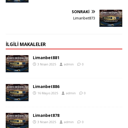
SONRAKI
Limanbet873
İLGILI MAKALELER
Limanbet881
3 Nisan 2025
admin
0
Limanbet886
16 Mayıs 2025
admin
0
Limanbet878
3 Nisan 2025
admin
0