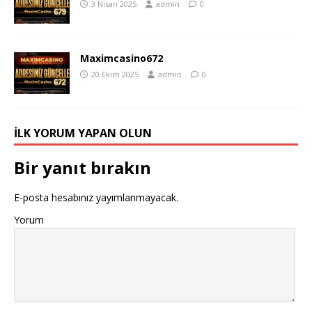
3 Nisan 2025
admin
0
Maximcasino672
20 Ekim 2025
admin
0
İLK YORUM YAPAN OLUN
Bir yanıt bırakın
E-posta hesabınız yayımlanmayacak.
Yorum