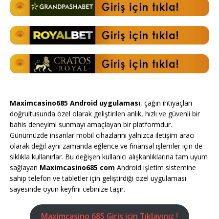
Maximcasino685 Android uygulaması
, çağın ihtiyaçları
doğrultusunda özel olarak geliştirilen anlık, hızlı ve güvenli bir
bahis deneyimi sunmayı amaçlayan bir platformdur.
Günümüzde insanlar mobil cihazlarını yalnızca iletişim aracı
olarak değil aynı zamanda eğlence ve finansal işlemler için de
sıklıkla kullanırlar. Bu değişen kullanıcı alışkanlıklarına tam uyum
sağlayan
Maximcasino685 com
Android işletim sistemine
sahip telefon ve tabletler için geliştirdiği özel uygulaması
sayesinde oyun keyfini cebinize taşır.
Maximcasino 685 Giriş için Tıklayınız !