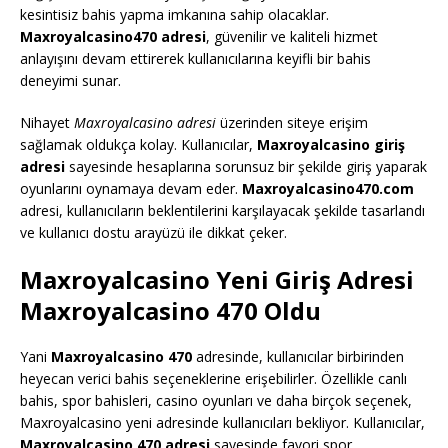
kesintisiz bahis yapma imkanına sahip olacaklar.
Maxroyalcasino470 adresi
, güvenilir ve kaliteli hizmet
anlayışını devam ettirerek kullanıcılarına keyifli bir bahis
deneyimi sunar.
Nihayet
Maxroyalcasino adresi
üzerinden siteye erişim
sağlamak oldukça kolay. Kullanıcılar,
Maxroyalcasino giriş
adresi
sayesinde hesaplarına sorunsuz bir şekilde giriş yaparak
oyunlarını oynamaya devam eder.
Maxroyalcasino470.com
adresi, kullanıcıların beklentilerini karşılayacak şekilde tasarlandı
ve kullanıcı dostu arayüzü ile dikkat çeker.
Maxroyalcasino Yeni Giriş Adresi
Maxroyalcasino 470 Oldu
Yani
Maxroyalcasino 470
adresinde, kullanıcılar birbirinden
heyecan verici bahis seçeneklerine erişebilirler. Özellikle canlı
bahis, spor bahisleri, casino oyunları ve daha birçok seçenek,
Maxroyalcasino yeni adresinde kullanıcıları bekliyor. Kullanıcılar,
Maxroyalcasino 470 adresi
sayesinde favori spor