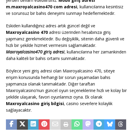
yerden devam edebilirsiniz.
Mobil giriş adresi
m.maxroyalcasino470 com adresi
, kullanıcılarına kesintisiz
ve sorunsuz bir bahis deneyimi sunmayı hedeflemektedir.
Eskiden kullandığınız adres artık güncel değil ve
Maxroyalcasino 470
adresi üzerinden hesabınıza giriş
yapmanız gerekmektedir. Bu değişiklik, sitenin daha güvenli ve
hızlı bir şekilde hizmet vermesini sağlamaktadır.
Maxroyalcasino470 giriş adresi
, kullanıcılarına her zamankinden
daha kaliteli bir bahis ortamı sunmaktadır.
Böylece yeni giriş adresi olan Maxroyalcasino 470, siteye
erişim konusunda herhangi bir sorun yaşamadan bahis
yapmanıza olanak tanımaktadır. Diğer taraftan
Maxroyalcasino’nun güncel oyun seçeneklerine hızlı ve kolay bir
şekilde ulaşarak, favori oyunlarınızı oyna. Ek olarak
Maxroyalcasino giriş bilgisi
, casino severlere kolaylık
sağlayacaktır.