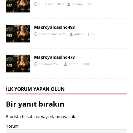
10 Haziran 2025
admin
0
Maxroyalcasino483
16 Temmuz 2025
admin
0
Maxroyalcasino473
16 Mayıs 2025
admin
0
İLK YORUM YAPAN OLUN
Bir yanıt bırakın
E-posta hesabınız yayımlanmayacak.
Yorum