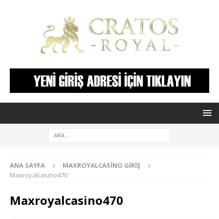
ANA SAYFA
MAXROYALCASINO GIRIŞ
Maxroyalcasino470
Maxroyalcasino470