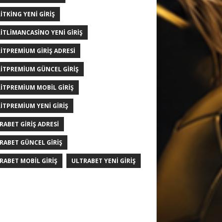
ITKING YENI GIRIŞ
ITLIMANCASINO YENI GIRIŞ
ITPREMIUM GIRIŞ ADRESI
ITPREMIUM GÜNCEL GIRIŞ
ITPREMIUM MOBIL GIRIŞ
ITPREMIUM YENI GIRIŞ
RABET GIRIŞ ADRESI
RABET GÜNCEL GIRIŞ
RABET MOBIL GIRIŞ
ULTRABET YENI GIRIŞ