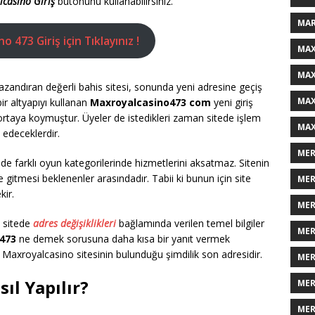
casino Giriş
butonunu kullanabilirsiniz.
MAR
 473 Giriş için Tıklayınız !
MAX
MAX
azandıran değerli bahis sitesi, sonunda yeni adresine geçiş
MAX
ir altyapıyı kullanan
Maxroyalcasino473 com
yeni giriş
i ortaya koymuştur. Üyeler de istedikleri zaman sitede işlem
MAX
 edeceklerdir.
MER
de farklı oyun kategorilerinde hizmetlerini aksatmaz. Sitenin
gitmesi beklenenler arasındadır. Tabii ki bunun için site
MER
kir.
MER
 sitede
adres değişiklikleri
bağlamında verilen temel bilgiler
MER
473
ne demek sorusuna daha kısa bir yanıt vermek
Maxroyalcasino sitesinin bulunduğu şimdilik son adresidir.
MER
ıl Yapılır?
MER
MER