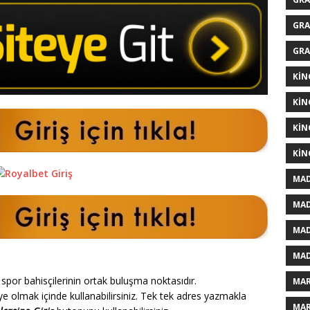
GRA
GRA
KIN
KIN
KIN
KIN
MAD
MAD
MAD
MAD
e spor bahisçilerinin ortak buluşma noktasıdır.
MAR
ye olmak içinde kullanabilirsiniz. Tek tek adres yazmakla
MAR