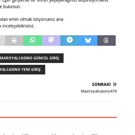
de bulursun.
adan emin olmak istiyorsanız ana
k inceleyebilirsiniz.
MAXROYALCASINO GÜNCEL GIRIŞ
ALCASINO YENI GIRIŞ
SONRAKI
Maxroyalcasino474