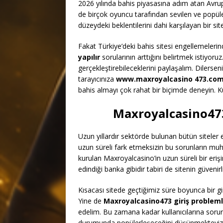
2026 yılında bahis piyasasına adım atan Avru
de birçok oyuncu tarafından sevilen ve popüler
düzeydeki beklentilerini dahi karşılayan bir si
Fakat Türkiye’deki bahis sitesi engellemeleri
yapılır
sorularının arttığını belirtmek istiyoruz
gerçekleştirebileceklerini paylaşalım. Dilerse
tarayıcınıza
www.maxroyalcasino 473.co
bahis almayı çok rahat bir biçimde deneyin. Kul
Maxroyalcasino473
Uzun yıllardır sektörde bulunan bütün siteler er
uzun süreli fark etmeksizin bu sorunların muh
kurulan Maxroyalcasino’in uzun süreli bir eriş
edindiği banka gibidir tabiri de sitenin güvenirl
Kısacası sitede geçtiğimiz süre boyunca bir gir
Yine de
Maxroyalcasino473 giriş probleml
edelim. Bu zamana kadar kullanıcılarına sor
durumunda popülerleşeceğini düşünmekteyiz. 