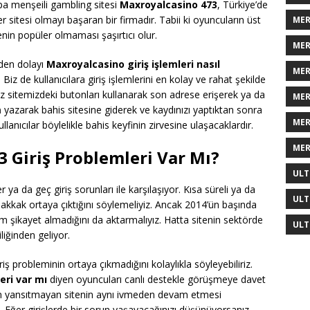
pa menşeili gambling sitesi
Maxroyalcasino 473
, Türkiye’de
 sitesi olmayı başaran bir firmadır. Tabii ki oyuncuların üst
MER
tenin popüler olmaması şaşırtıcı olur.
MER
nden dolayı
Maxroyalcasino giriş işlemleri nasıl
MER
. Biz de kullanıcılara giriş işlemlerini en kolay ve rahat şekilde
niz sitemizdeki butonları kullanarak son adrese erişerek ya da
MER
m
yazarak bahis sitesine giderek ve kaydınızı yaptıktan sonra
MER
lanıcılar böylelikle bahis keyfinin zirvesine ulaşacaklardır.
MER
 Giriş Problemleri Var Mı?
ULT
 ya da geç giriş sorunları ile karşılaşıyor. Kısa süreli ya da
ULT
akkak ortaya çıktığını söylemeliyiz. Ancak 2014’ün başında
im şikayet almadığını da aktarmalıyız. Hatta sitenin sektörde
ULT
iliğinden geliyor.
iş probleminin ortaya çıkmadığını kolaylıkla söyleyebiliriz.
eri var mı
diyen oyuncuları canlı destekle görüşmeye davet
un yansıtmayan sitenin aynı ivmeden devam etmesi
Eğer girişlerde bir sorun yaşayacağınızı düşünüyorsanız