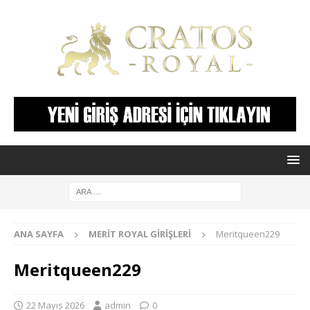
ANA SAYFA
MERIT ROYAL GIRIŞLERI
Meritqueen229
Meritqueen229
22 Mayıs 2026
admin
0