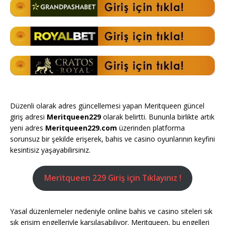
Düzenli olarak adres güncellemesi yapan Meritqueen güncel
giriş adresi
Meritqueen229
olarak belirtti. Bununla birlikte artık
yeni adres
Meritqueen229.com
üzerinden platforma
sorunsuz bir şekilde erişerek, bahis ve casino oyunlarının keyfini
kesintisiz yaşayabilirsiniz.
Meritqueen 229 Giriş için Tıklayınız !
Yasal düzenlemeler nedeniyle online bahis ve casino siteleri sık
sık erişim engelleriyle karşılaşabiliyor. Meritqueen, bu engelleri