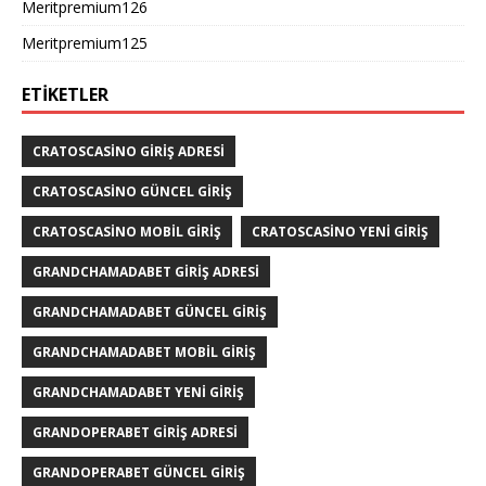
Meritpremium126
Meritpremium125
ETIKETLER
CRATOSCASINO GIRIŞ ADRESI
CRATOSCASINO GÜNCEL GIRIŞ
CRATOSCASINO MOBIL GIRIŞ
CRATOSCASINO YENI GIRIŞ
GRANDCHAMADABET GIRIŞ ADRESI
GRANDCHAMADABET GÜNCEL GIRIŞ
GRANDCHAMADABET MOBIL GIRIŞ
GRANDCHAMADABET YENI GIRIŞ
GRANDOPERABET GIRIŞ ADRESI
GRANDOPERABET GÜNCEL GIRIŞ