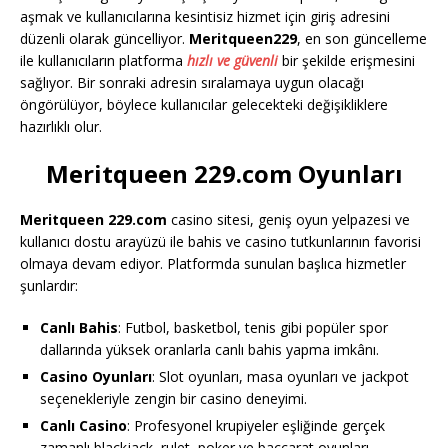
aşmak ve kullanıcılarına kesintisiz hizmet için giriş adresini
düzenli olarak güncelliyor.
Meritqueen229
, en son güncelleme
ile kullanıcıların platforma
hızlı ve güvenli
bir şekilde erişmesini
sağlıyor. Bir sonraki adresin sıralamaya uygun olacağı
öngörülüyor, böylece kullanıcılar gelecekteki değişikliklere
hazırlıklı olur.
Meritqueen 229.com Oyunları
Meritqueen 229.com
casino sitesi, geniş oyun yelpazesi ve
kullanıcı dostu arayüzü ile bahis ve casino tutkunlarının favorisi
olmaya devam ediyor. Platformda sunulan başlıca hizmetler
şunlardır:
Canlı Bahis
: Futbol, basketbol, tenis gibi popüler spor
dallarında yüksek oranlarla canlı bahis yapma imkânı.
Casino Oyunları
: Slot oyunları, masa oyunları ve jackpot
seçenekleriyle zengin bir casino deneyimi.
Canlı Casino
: Profesyonel krupiyeler eşliğinde gerçek
zamanlı blackjack, rulet, poker ve baccarat oyunları.