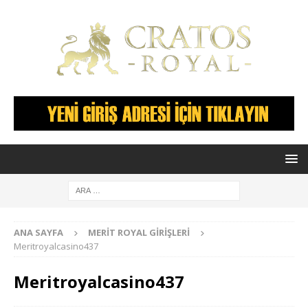
ANA SAYFA
MERIT ROYAL GIRIŞLERI
Meritroyalcasino437
Meritroyalcasino437