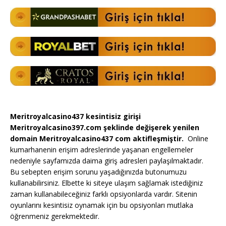
Meritroyalcasino437 kesintisiz girişi
Meritroyalcasino397.com şeklinde değişerek yenilen
domain Meritroyalcasino437 com aktifleşmiştir.
Online
kumarhanenin erişim adreslerinde yaşanan engellemeler
nedeniyle sayfamızda daima giriş adresleri paylaşılmaktadır.
Bu sebepten erişim sorunu yaşadığınızda butonumuzu
kullanabilirsiniz. Elbette ki siteye ulaşım sağlamak istediğiniz
zaman kullanabileceğiniz farklı opsiyonlarda vardır. Sitenin
oyunlarını kesintisiz oynamak için bu opsiyonları mutlaka
öğrenmeniz gerekmektedir.