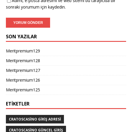
Adımı, e-posta adresimi ve web sitemi bu tarayıcıda bir
sonraki yorumum için kaydedin.
SON YAZILAR
Meritpremium129
Meritpremium128
Meritpremium127
Meritpremium126
Meritpremium125
ETIKETLER
CRATOSCASINO GIRIŞ ADRESI
CRATOSCASINO GÜNCEL GIRIŞ