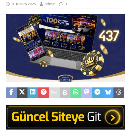
20 Kasım 2025
admin
0