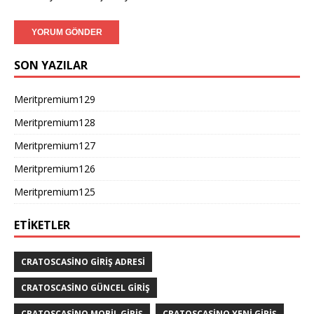
SON YAZILAR
Meritpremium129
Meritpremium128
Meritpremium127
Meritpremium126
Meritpremium125
ETIKETLER
CRATOSCASINO GIRIŞ ADRESI
CRATOSCASINO GÜNCEL GIRIŞ
CRATOSCASINO MOBIL GIRIŞ
CRATOSCASINO YENI GIRIŞ