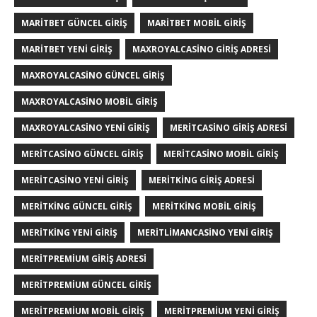
MARITBET GÜNCEL GIRIŞ
MARITBET MOBIL GIRIŞ
MARITBET YENI GIRIŞ
MAXROYALCASINO GIRIŞ ADRESI
MAXROYALCASINO GÜNCEL GIRIŞ
MAXROYALCASINO MOBIL GIRIŞ
MAXROYALCASINO YENI GIRIŞ
MERITCASINO GIRIŞ ADRESI
MERITCASINO GÜNCEL GIRIŞ
MERITCASINO MOBIL GIRIŞ
MERITCASINO YENI GIRIŞ
MERITKING GIRIŞ ADRESI
MERITKING GÜNCEL GIRIŞ
MERITKING MOBIL GIRIŞ
MERITKING YENI GIRIŞ
MERITLIMANCASINO YENI GIRIŞ
MERITPREMIUM GIRIŞ ADRESI
MERITPREMIUM GÜNCEL GIRIŞ
MERITPREMIUM MOBIL GIRIŞ
MERITPREMIUM YENI GIRIŞ