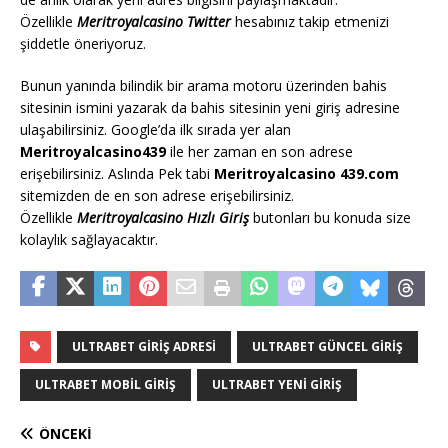
Özellikle
Meritroyalcasino Twitter
hesabınız takip etmenizi
şiddetle öneriyoruz.
Bunun yanında bilindik bir arama motoru üzerinden bahis
sitesinin ismini yazarak da bahis sitesinin yeni giriş adresine
ulaşabilirsiniz. Google’da ilk sırada yer alan
Meritroyalcasino439
ile her zaman en son adrese
erişebilirsiniz. Aslında Pek tabi
Meritroyalcasino 439.com
sitemizden de en son adrese erişebilirsiniz.
Özellikle
Meritroyalcasino Hızlı Giriş
butonları bu konuda size
kolaylık sağlayacaktır.
ULTRABET GIRIŞ ADRESI
ULTRABET GÜNCEL GIRIŞ
ULTRABET MOBIL GIRIŞ
ULTRABET YENI GIRIŞ
ÖNCEKI