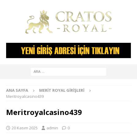
ANA SAYFA
MERIT ROYAL GIRIŞLERI
Meritroyalcasino439
Meritroyalcasino439
20 Kasım 2025
admin
0