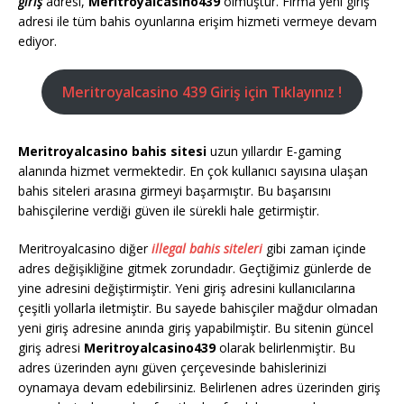
giriş
adresi,
Meritroyalcasino439
olmuştur. Firma yeni giriş
adresi ile tüm bahis oyunlarına erişim hizmeti vermeye devam
ediyor.
Meritroyalcasino 439 Giriş için Tıklayınız !
Meritroyalcasino bahis sitesi
uzun yıllardır E-gaming
alanında hizmet vermektedir. En çok kullanıcı sayısına ulaşan
bahis siteleri arasına girmeyi başarmıştır. Bu başarısını
bahisçilerine verdiği güven ile sürekli hale getirmiştir.
Meritroyalcasino diğer
illegal bahis siteleri
gibi zaman içinde
adres değişikliğine gitmek zorundadır. Geçtiğimiz günlerde de
yine adresini değiştirmiştir. Yeni giriş adresini kullanıcılarına
çeşitli yollarla iletmiştir. Bu sayede bahisçiler mağdur olmadan
yeni giriş adresine anında giriş yapabilmiştir. Bu sitenin güncel
giriş adresi
Meritroyalcasino439
olarak belirlenmiştir. Bu
adres üzerinden aynı güven çerçevesinde bahislerinizi
oynamaya devam edebilirsiniz. Belirlenen adres üzerinden giriş