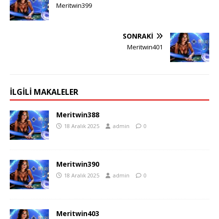
Meritwin399
SONRAKI
Meritwin401
İLGILI MAKALELER
Meritwin388
18 Aralık 2025
admin
0
Meritwin390
18 Aralık 2025
admin
0
Meritwin403