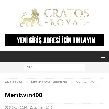
ANA SAYFA
MERIT ROYAL GIRIŞLERI
Meritwin400
Meritwin400
5 Ocak 2026
admin
0