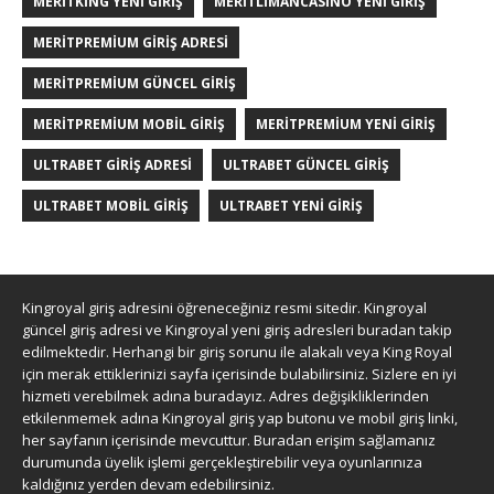
MERITKING YENI GIRIŞ
MERITLIMANCASINO YENI GIRIŞ
MERITPREMIUM GIRIŞ ADRESI
MERITPREMIUM GÜNCEL GIRIŞ
MERITPREMIUM MOBIL GIRIŞ
MERITPREMIUM YENI GIRIŞ
ULTRABET GIRIŞ ADRESI
ULTRABET GÜNCEL GIRIŞ
ULTRABET MOBIL GIRIŞ
ULTRABET YENI GIRIŞ
Kingroyal giriş adresini öğreneceğiniz resmi sitedir. Kingroyal
güncel giriş adresi ve Kingroyal yeni giriş adresleri buradan takip
edilmektedir. Herhangi bir giriş sorunu ile alakalı veya King Royal
için merak ettiklerinizi sayfa içerisinde bulabilirsiniz. Sizlere en iyi
hizmeti verebilmek adına buradayız. Adres değişikliklerinden
etkilenmemek adına Kingroyal giriş yap butonu ve mobil giriş linki,
her sayfanın içerisinde mevcuttur. Buradan erişim sağlamanız
durumunda üyelik işlemi gerçekleştirebilir veya oyunlarınıza
kaldığınız yerden devam edebilirsiniz.