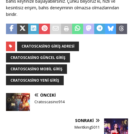
bahis keyfinize başlayabilirsiniz. Çünkü biliyoruz ki, hızlı ve
kesintisiz erişim, bahis deneyiminin olmazsa olmazlarından
biridir.
CRATOSCASINO GIRIŞ ADRESI
CRATOSCASINO GÜNCEL GIRIŞ
CRATOSCASINO MOBIL GIRIŞ
CRATOSCASINO YENI GIRIŞ
ÖNCEKI
Cratoscasino914
SONRAKI
Meritking5011