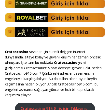
Cratoscasino
severler için sürekli değişen internet
dünyasında, siteye kolay ve güvenli erişim her zaman öncelik
olmuştur. İşte tam bu noktada
Cratoscasino yeni
giriş
adresi
Cratoscasino915.com
devreye giriyor. Peki, neden
Cratoscasino915.com? Çünkü eski adresler bazen erişim
engelleriyle karşılaşabiliyor. Bu da kullanıcıların oyun keyfini
kaçırmasına neden oluyor. Ancak Cratoscasino915.com, bu
engelleri aşmanızı sağlayan güncel ve hızlı bir kapı olarak
karşımıza çıkıyor.
Cratoscasino 915 Giriş için Tıklayınız !