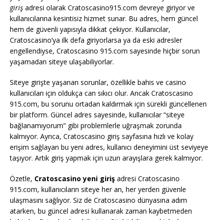
giriş
adresi olarak Cratoscasino915.com devreye giriyor ve
kullanıcılarına kesintisiz hizmet sunar. Bu adres, hem güncel
hem de güvenli yapısıyla dikkat çekiyor. Kullanıcılar,
Cratoscasino’ya ilk defa giriyorlarsa ya da eski adresler
engellendiyse, Cratoscasino 915.com sayesinde hiçbir sorun
yaşamadan siteye ulaşabiliyorlar.
Siteye girişte yaşanan sorunlar, özellikle bahis ve casino
kullanıcıları için oldukça can sıkıcı olur. Ancak Cratoscasino
915.com, bu sorunu ortadan kaldırmak için sürekli güncellenen
bir platform. Güncel adres sayesinde, kullanıcılar “siteye
bağlanamıyorum” gibi problemlerle uğraşmak zorunda
kalmıyor. Ayrıca, Cratoscasino giriş sayfasına hızlı ve kolay
erişim sağlayan bu yeni adres, kullanıcı deneyimini üst seviyeye
taşıyor. Artık giriş yapmak için uzun arayışlara gerek kalmıyor.
Özetle,
Cratoscasino yeni giriş
adresi Cratoscasino
915.com, kullanıcıların siteye her an, her yerden güvenle
ulaşmasını sağlıyor. Siz de Cratoscasino dünyasına adım
atarken, bu güncel adresi kullanarak zaman kaybetmeden