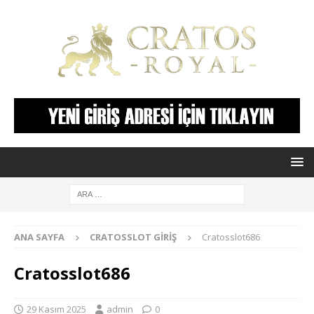
ANA SAYFA
CRATOSSLOT GIRIŞ
Cratosslot686
Cratosslot686
29 Kasım 2025
admin
0