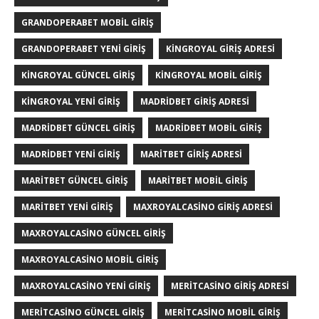
GRANDOPERABET MOBIL GIRIŞ
GRANDOPERABET YENI GIRIŞ
KINGROYAL GIRIŞ ADRESI
KINGROYAL GÜNCEL GIRIŞ
KINGROYAL MOBIL GIRIŞ
KINGROYAL YENI GIRIŞ
MADRIDBET GIRIŞ ADRESI
MADRIDBET GÜNCEL GIRIŞ
MADRIDBET MOBIL GIRIŞ
MADRIDBET YENI GIRIŞ
MARITBET GIRIŞ ADRESI
MARITBET GÜNCEL GIRIŞ
MARITBET MOBIL GIRIŞ
MARITBET YENI GIRIŞ
MAXROYALCASINO GIRIŞ ADRESI
MAXROYALCASINO GÜNCEL GIRIŞ
MAXROYALCASINO MOBIL GIRIŞ
MAXROYALCASINO YENI GIRIŞ
MERITCASINO GIRIŞ ADRESI
MERITCASINO GÜNCEL GIRIŞ
MERITCASINO MOBIL GIRIŞ