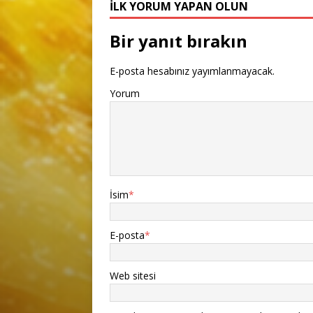
İLK YORUM YAPAN OLUN
Bir yanıt bırakın
E-posta hesabınız yayımlanmayacak.
Yorum
İsim
*
E-posta
*
Web sitesi