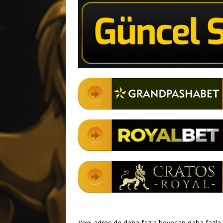
Yeni adres de daha fazla heyecan daha fazla bah