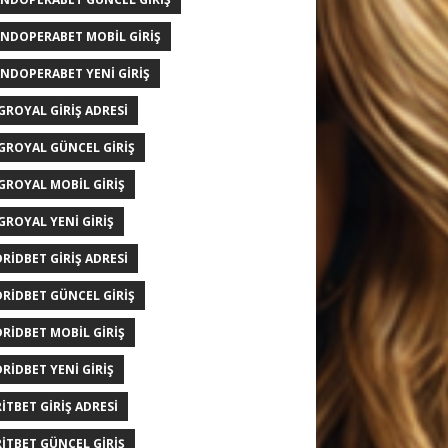
NDOPERABET MOBIL GIRIŞ
NDOPERABET YENI GIRIŞ
GROYAL GIRIŞ ADRESI
GROYAL GÜNCEL GIRIŞ
GROYAL MOBIL GIRIŞ
GROYAL YENI GIRIŞ
RIDBET GIRIŞ ADRESI
RIDBET GÜNCEL GIRIŞ
RIDBET MOBIL GIRIŞ
RIDBET YENI GIRIŞ
ITBET GIRIŞ ADRESI
ITBET GÜNCEL GIRIŞ