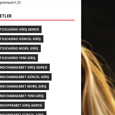
tpremium125
KETLER
TOSCASINO GIRIŞ ADRESI
TOSCASINO GÜNCEL GIRIŞ
TOSCASINO MOBIL GIRIŞ
TOSCASINO YENI GIRIŞ
NDCHAMADABET GIRIŞ ADRESI
NDCHAMADABET GÜNCEL GIRIŞ
NDCHAMADABET MOBIL GIRIŞ
NDCHAMADABET YENI GIRIŞ
NDOPERABET GIRIŞ ADRESI
NDOPERABET GÜNCEL GIRIŞ