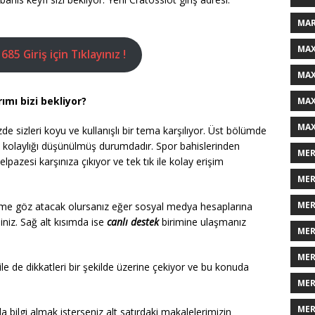
MAR
MAX
85 Giriş için Tıklayınız !
MAX
rımı bizi bekliyor?
MAX
MAX
izde sizleri koyu ve kullanışlı bir tema karşılıyor. Üst bölümde
şim kolaylığı düşünülmüş durumdadır. Spor bahislerinden
MER
lpazesi karşınıza çıkıyor ve tek tık ile kolay erişim
MER
MER
üme göz atacak olursanız eğer sosyal medya hesaplarına
iniz. Sağ alt kısımda ise
canlı destek
birimine ulaşmanız
MER
MER
 ile de dikkatleri bir şekilde üzerine çekiyor ve bu konuda
MER
MER
 bilgi almak isterseniz alt satırdaki makalelerimizin