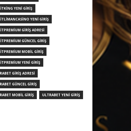
ITKING YENI GIRIŞ
ITLIMANCASINO YENI GIRIŞ
ITPREMIUM GIRIŞ ADRESI
ITPREMIUM GÜNCEL GIRIŞ
ITPREMIUM MOBIL GIRIŞ
ITPREMIUM YENI GIRIŞ
RABET GIRIŞ ADRESI
RABET GÜNCEL GIRIŞ
RABET MOBIL GIRIŞ
ULTRABET YENI GIRIŞ