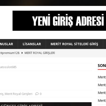
NUSLAR
LISANSLAR
MERIT ROYAL SITELERI GIRIŞ
ritpremium128
MERIT ROYAL GIRIŞLERI
ritpremium127
MERIT ROYAL GIRIŞLERI
SON
atosslot685
ritpremium126
MERIT ROYAL GIRIŞLERI
Meri
ritpremium125
MERIT ROYAL GIRIŞLERI
Meri
ritpremium129
MERIT ROYAL GIRIŞLERI
Meri
riş
,
Merit Royal Girişleri
0
Meri