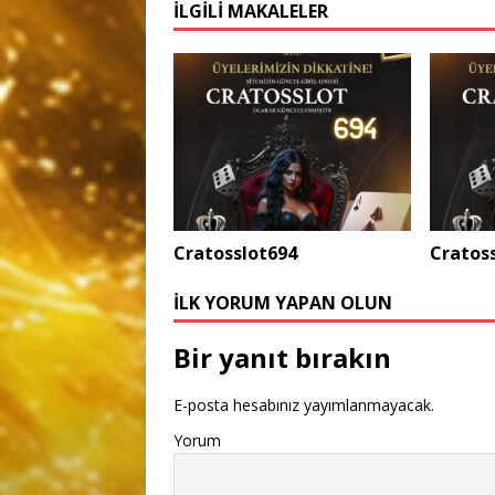
İLGILI MAKALELER
Cratosslot694
Cratos
İLK YORUM YAPAN OLUN
Bir yanıt bırakın
E-posta hesabınız yayımlanmayacak.
Yorum