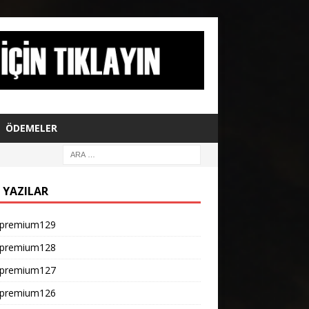
ÖDEMELER
 YAZILAR
tpremium129
tpremium128
tpremium127
tpremium126