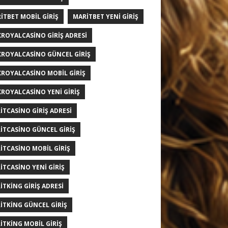
ITBET MOBIL GIRIŞ
MARITBET YENI GIRIŞ
ROYALCASINO GIRIŞ ADRESI
ROYALCASINO GÜNCEL GIRIŞ
ROYALCASINO MOBIL GIRIŞ
ROYALCASINO YENI GIRIŞ
ITCASINO GIRIŞ ADRESI
ITCASINO GÜNCEL GIRIŞ
ITCASINO MOBIL GIRIŞ
ITCASINO YENI GIRIŞ
ITKING GIRIŞ ADRESI
ITKING GÜNCEL GIRIŞ
ITKING MOBIL GIRIŞ