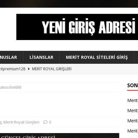
NUSLAR
LISANSLAR
MERIT ROYAL SITELERI GIRIŞ
ritpremium128
MERIT ROYAL GIRIŞLERI
ritpremium127
MERIT ROYAL GIRIŞLERI
SON
atosslot693
ritpremium126
MERIT ROYAL GIRIŞLERI
Meri
ritpremium125
MERIT ROYAL GIRIŞLERI
Meri
ritpremium129
MERIT ROYAL GIRIŞLERI
Meri
ş
,
Merit Royal Girişleri
0
Meri