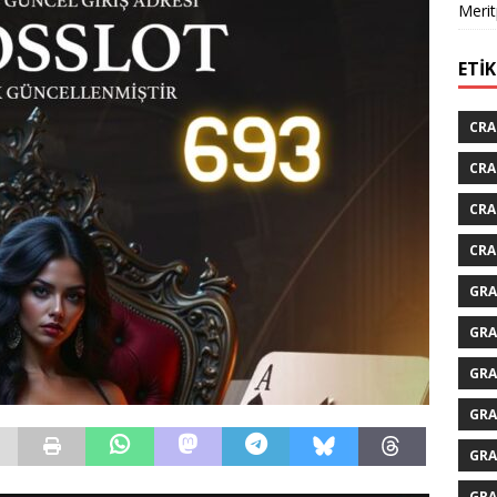
Meri
ETI
CRA
CRA
CRA
CRA
GRA
GRA
GRA
GRA
GRA
GRA