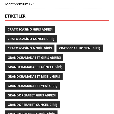
Meritpremium125
ETIKETLER
CRATOSCASINO GIRIŞ ADRESI
CRATOSCASINO GÜNCEL GIRIŞ
CRATOSCASINO MOBIL GIRIŞ
CRATOSCASINO YENI GIRIŞ
GRANDCHAMADABET GIRIŞ ADRESI
GRANDCHAMADABET GÜNCEL GIRIŞ
GRANDCHAMADABET MOBIL GIRIŞ
GRANDCHAMADABET YENI GIRIŞ
GRANDOPERABET GIRIŞ ADRESI
GRANDOPERABET GÜNCEL GIRIŞ