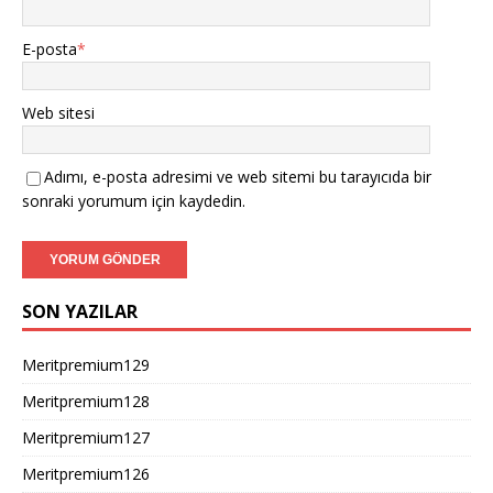
E-posta
*
Web sitesi
Adımı, e-posta adresimi ve web sitemi bu tarayıcıda bir
sonraki yorumum için kaydedin.
SON YAZILAR
Meritpremium129
Meritpremium128
Meritpremium127
Meritpremium126