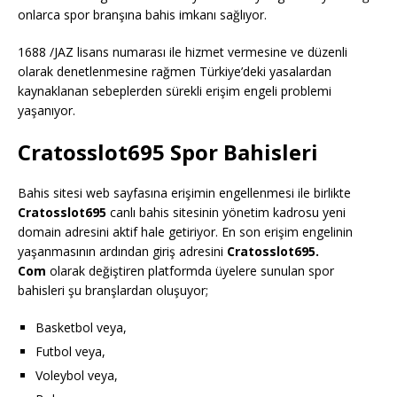
onlarca spor branşına bahis imkanı sağlıyor.
1688 /JAZ lisans numarası ile hizmet vermesine ve düzenli
olarak denetlenmesine rağmen Türkiye’deki yasalardan
kaynaklanan sebeplerden sürekli erişim engeli problemi
yaşanıyor.
Cratosslot695 Spor Bahisleri
Bahis sitesi web sayfasına erişimin engellenmesi ile birlikte
Cratosslot695
canlı bahis sitesinin yönetim kadrosu yeni
domain adresini aktif hale getiriyor. En son erişim engelinin
yaşanmasının ardından giriş adresini
Cratosslot695.
Com
olarak değiştiren platformda üyelere sunulan spor
bahisleri şu branşlardan oluşuyor;
Basketbol veya,
Futbol veya,
Voleybol veya,