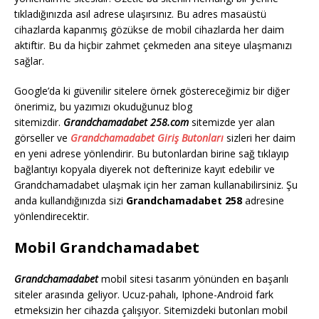
tıkladığınızda asıl adrese ulaşırsınız. Bu adres masaüstü
cihazlarda kapanmış gözükse de mobil cihazlarda her daim
aktiftir. Bu da hiçbir zahmet çekmeden ana siteye ulaşmanızı
sağlar.
Google’da ki güvenilir sitelere örnek göstereceğimiz bir diğer
önerimiz, bu yazımızı okuduğunuz blog
sitemizdir.
Grandchamadabet 258.com
sitemizde yer alan
görseller ve
Grandchamadabet Giriş Butonları
sizleri her daim
en yeni adrese yönlendirir. Bu butonlardan birine sağ tıklayıp
bağlantıyı kopyala diyerek not defterinize kayıt edebilir ve
Grandchamadabet ulaşmak için her zaman kullanabilirsiniz. Şu
anda kullandığınızda sizi
Grandchamadabet 258
adresine
yönlendirecektir.
Mobil Grandchamadabet
Grandchamadabet
mobil sitesi tasarım yönünden en başarılı
siteler arasında geliyor. Ucuz-pahalı, Iphone-Android fark
etmeksizin her cihazda çalışıyor. Sitemizdeki butonları mobil