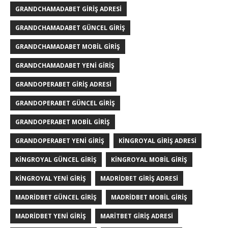
GRANDCHAMADABET GIRIŞ ADRESI
GRANDCHAMADABET GÜNCEL GIRIŞ
GRANDCHAMADABET MOBIL GIRIŞ
GRANDCHAMADABET YENI GIRIŞ
GRANDOPERABET GIRIŞ ADRESI
GRANDOPERABET GÜNCEL GIRIŞ
GRANDOPERABET MOBIL GIRIŞ
GRANDOPERABET YENI GIRIŞ
KINGROYAL GIRIŞ ADRESI
KINGROYAL GÜNCEL GIRIŞ
KINGROYAL MOBIL GIRIŞ
KINGROYAL YENI GIRIŞ
MADRIDBET GIRIŞ ADRESI
MADRIDBET GÜNCEL GIRIŞ
MADRIDBET MOBIL GIRIŞ
MADRIDBET YENI GIRIŞ
MARITBET GIRIŞ ADRESI