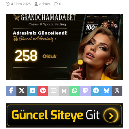
4 Ekim 2025
admin
0