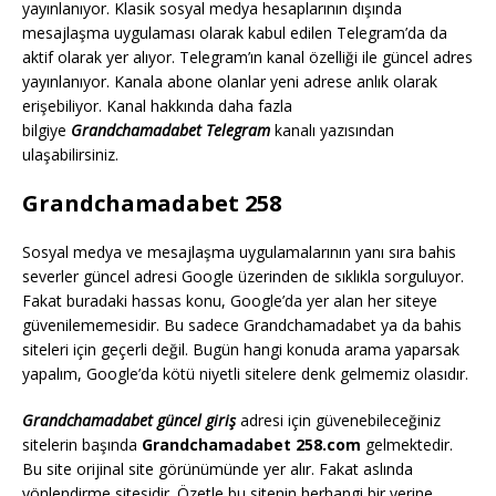
yayınlanıyor. Klasik sosyal medya hesaplarının dışında
mesajlaşma uygulaması olarak kabul edilen Telegram’da da
aktif olarak yer alıyor. Telegram’ın kanal özelliği ile güncel adres
yayınlanıyor. Kanala abone olanlar yeni adrese anlık olarak
erişebiliyor. Kanal hakkında daha fazla
bilgiye
Grandchamadabet Telegram
kanalı yazısından
ulaşabilirsiniz.
Grandchamadabet 258
Sosyal medya ve mesajlaşma uygulamalarının yanı sıra bahis
severler güncel adresi Google üzerinden de sıklıkla sorguluyor.
Fakat buradaki hassas konu, Google’da yer alan her siteye
güvenilememesidir. Bu sadece Grandchamadabet ya da bahis
siteleri için geçerli değil. Bugün hangi konuda arama yaparsak
yapalım, Google’da kötü niyetli sitelere denk gelmemiz olasıdır.
Grandchamadabet güncel giriş
adresi için güvenebileceğiniz
sitelerin başında
Grandchamadabet 258.com
gelmektedir.
Bu site orijinal site görünümünde yer alır. Fakat aslında
yönlendirme sitesidir. Özetle bu sitenin herhangi bir yerine