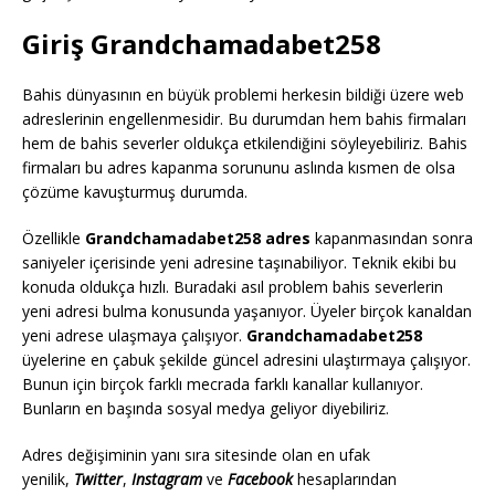
Giriş Grandchamadabet258
Bahis dünyasının en büyük problemi herkesin bildiği üzere web
adreslerinin engellenmesidir. Bu durumdan hem bahis firmaları
hem de bahis severler oldukça etkilendiğini söyleyebiliriz. Bahis
firmaları bu adres kapanma sorununu aslında kısmen de olsa
çözüme kavuşturmuş durumda.
Özellikle
Grandchamadabet258 adres
kapanmasından sonra
saniyeler içerisinde yeni adresine taşınabiliyor. Teknik ekibi bu
konuda oldukça hızlı. Buradaki asıl problem bahis severlerin
yeni adresi bulma konusunda yaşanıyor. Üyeler birçok kanaldan
yeni adrese ulaşmaya çalışıyor.
Grandchamadabet258
üyelerine en çabuk şekilde güncel adresini ulaştırmaya çalışıyor.
Bunun için birçok farklı mecrada farklı kanallar kullanıyor.
Bunların en başında sosyal medya geliyor diyebiliriz.
Adres değişiminin yanı sıra sitesinde olan en ufak
yenilik,
Twitter
,
Instagram
ve
Facebook
hesaplarından