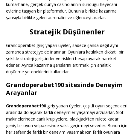
kumarhane, gerçek dünya casinolarının sunduğu heyecanı
evlerine taşıyan bir platformdur. Bununla birlikte kazanma
şansıyla birlikte gelen adrenalini ve eğlenceyi ararlar.
Stratejik Düşünenler
Grandoperabet giriş yapan üyeler, sadece şansa değil aynı
zamanda stratejiye de inanırlar. Oyunlara katılırken dikkatli bir
şekilde strateji geliştirirler ve riskleri hesaplayarak hareket
ederler. Ayrıca kazanma şanslarını artırmak için analitik
düşünme yeteneklerini kullanırlar.
Grandoperabet190 sitesinde Deneyim
Arayanlar
Grandoperabet190
giriş yapan üyeler, çeşitli oyun seçenekleri
arasında dolaşarak farklı deneyimler yaşamayı arzularlar. Slot
makinelerinden canlı krupiyelere, blackjack’ten rulete kadar
geniş bir oyun yelpazesinde vakit geçirmeyi severler. Bunun için
her seferinde farklı bir deneyim yaşamak için farklı oyunlara