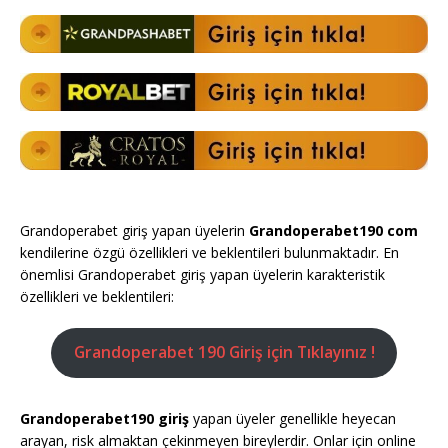
Grandoperabet giriş yapan üyelerin
Grandoperabet190 com
kendilerine özgü özellikleri ve beklentileri bulunmaktadır. En
önemlisi Grandoperabet giriş yapan üyelerin karakteristik
özellikleri ve beklentileri:
Grandoperabet 190 Giriş için Tıklayınız !
Grandoperabet190 giriş
yapan üyeler genellikle heyecan
arayan, risk almaktan çekinmeyen bireylerdir. Onlar için online