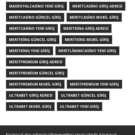
MAXROYALCASINO YENI GIRIŞ
MERITCASINO GIRIŞ ADRESI
MERITCASINO GÜNCEL GIRIŞ
MERITCASINO MOBIL GIRIŞ
MERITCASINO YENI GIRIŞ
MERITKING GIRIŞ ADRESI
MERITKING GÜNCEL GIRIŞ
MERITKING MOBIL GIRIŞ
MERITKING YENI GIRIŞ
MERITLIMANCASINO YENI GIRIŞ
MERITPREMIUM GIRIŞ ADRESI
MERITPREMIUM GÜNCEL GIRIŞ
MERITPREMIUM MOBIL GIRIŞ
MERITPREMIUM YENI GIRIŞ
ULTRABET GIRIŞ ADRESI
ULTRABET GÜNCEL GIRIŞ
ULTRABET MOBIL GIRIŞ
ULTRABET YENI GIRIŞ
Kingroyal giriş adresini öğreneceğiniz resmi sitedir. Kingroyal