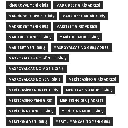
KINGROYAL YENI GIRIŞ
MADRIDBET GIRIŞ ADRESI
MADRIDBET GÜNCEL GIRIŞ
MADRIDBET MOBIL GIRIŞ
MADRIDBET YENI GIRIŞ
MARITBET GIRIŞ ADRESI
MARITBET GÜNCEL GIRIŞ
MARITBET MOBIL GIRIŞ
MARITBET YENI GIRIŞ
MAXROYALCASINO GIRIŞ ADRESI
MAXROYALCASINO GÜNCEL GIRIŞ
MAXROYALCASINO MOBIL GIRIŞ
MAXROYALCASINO YENI GIRIŞ
MERITCASINO GIRIŞ ADRESI
MERITCASINO GÜNCEL GIRIŞ
MERITCASINO MOBIL GIRIŞ
MERITCASINO YENI GIRIŞ
MERITKING GIRIŞ ADRESI
MERITKING GÜNCEL GIRIŞ
MERITKING MOBIL GIRIŞ
MERITKING YENI GIRIŞ
MERITLIMANCASINO YENI GIRIŞ