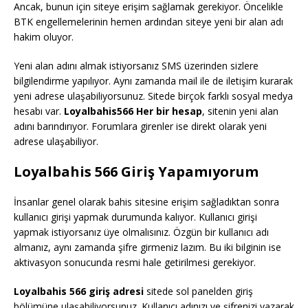
Ancak, bunun için siteye erişim sağlamak gerekiyor. Öncelikle
BTK engellemelerinin hemen ardından siteye yeni bir alan adı
hakim oluyor.
Yeni alan adını almak istiyorsanız SMS üzerinden sizlere
bilgilendirme yapılıyor. Aynı zamanda mail ile de iletişim kurarak
yeni adrese ulaşabiliyorsunuz. Sitede birçok farklı sosyal medya
hesabı var.
Loyalbahis566 Her bir hesap
, sitenin yeni alan
adını barındırıyor. Forumlara girenler ise direkt olarak yeni
adrese ulaşabiliyor.
Loyalbahis 566 Giriş Yapamıyorum
İnsanlar genel olarak bahis sitesine erişim sağladıktan sonra
kullanıcı girişi yapmak durumunda kalıyor. Kullanıcı girişi
yapmak istiyorsanız üye olmalısınız. Özgün bir kullanıcı adı
almanız, aynı zamanda şifre girmeniz lazım. Bu iki bilginin ise
aktivasyon sonucunda resmi hale getirilmesi gerekiyor.
Loyalbahis 566 giriş adresi
sitede sol panelden giriş
bölümüne ulaşabiliyorsunuz. Kullanıcı adınızı ve şifrenizi yazarak