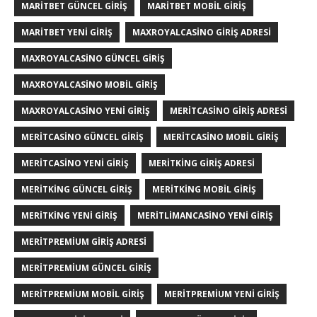
MARITBET GÜNCEL GIRIŞ
MARITBET MOBIL GIRIŞ
MARITBET YENI GIRIŞ
MAXROYALCASINO GIRIŞ ADRESI
MAXROYALCASINO GÜNCEL GIRIŞ
MAXROYALCASINO MOBIL GIRIŞ
MAXROYALCASINO YENI GIRIŞ
MERITCASINO GIRIŞ ADRESI
MERITCASINO GÜNCEL GIRIŞ
MERITCASINO MOBIL GIRIŞ
MERITCASINO YENI GIRIŞ
MERITKING GIRIŞ ADRESI
MERITKING GÜNCEL GIRIŞ
MERITKING MOBIL GIRIŞ
MERITKING YENI GIRIŞ
MERITLIMANCASINO YENI GIRIŞ
MERITPREMIUM GIRIŞ ADRESI
MERITPREMIUM GÜNCEL GIRIŞ
MERITPREMIUM MOBIL GIRIŞ
MERITPREMIUM YENI GIRIŞ