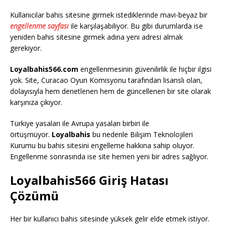
Kullanıcılar bahis sitesine girmek istediklerinde mavi-beyaz bir
engellenme sayfası
ile karşılaşabiliyor. Bu gibi durumlarda ise
yeniden bahis sitesine girmek adına yeni adresi almak
gerekiyor.
Loyalbahis566.com
engellenmesinin güvenilirlik ile hiçbir ilgisi
yok. Site, Curacao Oyun Komisyonu tarafından lisanslı olan,
dolayısıyla hem denetlenen hem de güncellenen bir site olarak
karşınıza çıkıyor.
Türkiye yasaları ile Avrupa yasaları birbiri ile
örtüşmüyor.
Loyalbahis
bu nedenle Bilişim Teknolojileri
Kurumu bu bahis sitesini engelleme hakkına sahip oluyor.
Engellenme sonrasında ise site hemen yeni bir adres sağlıyor.
Loyalbahis566 Giriş Hatası
Çözümü
Her bir kullanıcı bahis sitesinde yüksek gelir elde etmek istiyor.