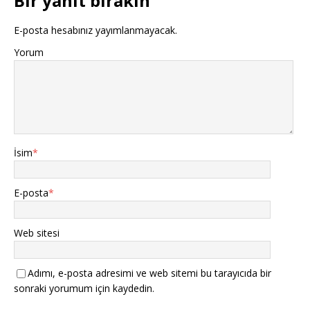
Bir yanıt bırakın
E-posta hesabınız yayımlanmayacak.
Yorum
İsim
*
E-posta
*
Web sitesi
Adımı, e-posta adresimi ve web sitemi bu tarayıcıda bir
sonraki yorumum için kaydedin.