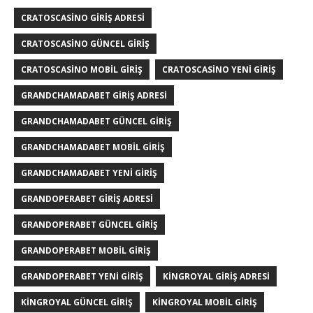
CRATOSCASINO GIRIŞ ADRESI
CRATOSCASINO GÜNCEL GIRIŞ
CRATOSCASINO MOBIL GIRIŞ
CRATOSCASINO YENI GIRIŞ
GRANDCHAMADABET GIRIŞ ADRESI
GRANDCHAMADABET GÜNCEL GIRIŞ
GRANDCHAMADABET MOBIL GIRIŞ
GRANDCHAMADABET YENI GIRIŞ
GRANDOPERABET GIRIŞ ADRESI
GRANDOPERABET GÜNCEL GIRIŞ
GRANDOPERABET MOBIL GIRIŞ
GRANDOPERABET YENI GIRIŞ
KINGROYAL GIRIŞ ADRESI
KINGROYAL GÜNCEL GIRIŞ
KINGROYAL MOBIL GIRIŞ