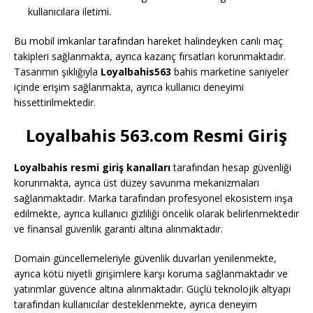
kullanıcılara iletimi.
Bu mobil imkanlar tarafından hareket halindeyken canlı maç
takipleri sağlanmakta, ayrıca kazanç fırsatları korunmaktadır.
Tasarımın şıklığıyla
Loyalbahis563
bahis marketine saniyeler
içinde erişim sağlanmakta, ayrıca kullanıcı deneyimi
hissettirilmektedir.
Loyalbahis 563.com Resmi Giriş
Loyalbahis resmi giriş kanalları
tarafından hesap güvenliği
korunmakta, ayrıca üst düzey savunma mekanizmaları
sağlanmaktadır. Marka tarafından profesyonel ekosistem inşa
edilmekte, ayrıca kullanıcı gizliliği öncelik olarak belirlenmektedir
ve finansal güvenlik garanti altına alınmaktadır.
Domain güncellemeleriyle güvenlik duvarları yenilenmekte,
ayrıca kötü niyetli girişimlere karşı koruma sağlanmaktadır ve
yatırımlar güvence altına alınmaktadır. Güçlü teknolojik altyapı
tarafından kullanıcılar desteklenmekte, ayrıca deneyim