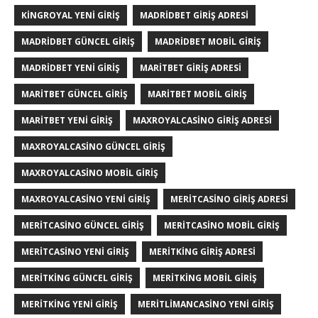
KINGROYAL YENI GIRIŞ
MADRIDBET GIRIŞ ADRESI
MADRIDBET GÜNCEL GIRIŞ
MADRIDBET MOBIL GIRIŞ
MADRIDBET YENI GIRIŞ
MARITBET GIRIŞ ADRESI
MARITBET GÜNCEL GIRIŞ
MARITBET MOBIL GIRIŞ
MARITBET YENI GIRIŞ
MAXROYALCASINO GIRIŞ ADRESI
MAXROYALCASINO GÜNCEL GIRIŞ
MAXROYALCASINO MOBIL GIRIŞ
MAXROYALCASINO YENI GIRIŞ
MERITCASINO GIRIŞ ADRESI
MERITCASINO GÜNCEL GIRIŞ
MERITCASINO MOBIL GIRIŞ
MERITCASINO YENI GIRIŞ
MERITKING GIRIŞ ADRESI
MERITKING GÜNCEL GIRIŞ
MERITKING MOBIL GIRIŞ
MERITKING YENI GIRIŞ
MERITLIMANCASINO YENI GIRIŞ