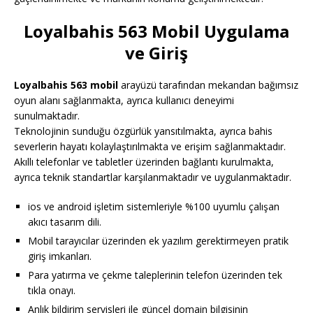
Loyalbahis 563 Mobil Uygulama
ve Giriş
Loyalbahis 563 mobil
arayüzü tarafından mekandan bağımsız
oyun alanı sağlanmakta, ayrıca kullanıcı deneyimi
sunulmaktadır.
Teknolojinin sunduğu özgürlük yansıtılmakta, ayrıca bahis
severlerin hayatı kolaylaştırılmakta ve erişim sağlanmaktadır.
Akıllı telefonlar ve tabletler üzerinden bağlantı kurulmakta,
ayrıca teknik standartlar karşılanmaktadır ve uygulanmaktadır.
ios ve android işletim sistemleriyle %100 uyumlu çalışan
akıcı tasarım dili.
Mobil tarayıcılar üzerinden ek yazılım gerektirmeyen pratik
giriş imkanları.
Para yatırma ve çekme taleplerinin telefon üzerinden tek
tıkla onayı.
Anlık bildirim servisleri ile güncel domain bilgisinin