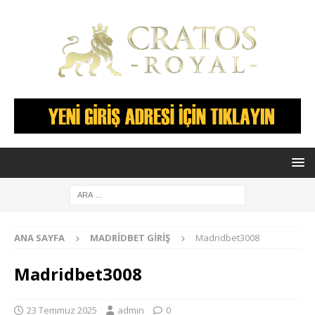
ANA SAYFA
MADRIDBET GIRIŞ
Madridbet3008
Madridbet3008
23 Temmuz 2025
admin
0