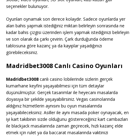
seçenekler bulunuyor.
Oyunları oynamak son derece kolaydır. Sadece oyunlarda yer
alan bahis yapmak istediğiniz miktarı belirleyin sonrasında ne
kadar bahis çizgisi üzerinden işlem yapmak istediğinizi belirleyin
ve son olarak da çarkı çevirin. Çark durduğunda ödeme
tablosuna göre kazanç ya da kayıplar yaşadığınızı
görebileceksiniz.
Madridbet3008 Canlı Casino Oyunları
Madridbet3008
canlı casino lobilerinde sizlerin gerçek
kumarhane keyfini yaşayabilmesi için tüm detaylar
düşünülmüştür. Gerçek tasarımlar ile heyecanı masalarda
doyasıya bir şekilde yaşayabilirsiniz. Vegas casinolarında
aldığınız hizmetlerin aynısını bu oyun masalarında
yaşayabileceksiniz. Asiller ile aynı masada poker oynayacak, en
iyi kart takibinin sizde olduğunu göstereceğiniz kart cambazları
ile blackjack masalarında zaman geçirecek, hızlı kazanç elde
etmek için rulet ya da baccarat masalarında vaktinizi