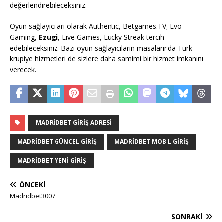
değerlendirebileceksiniz.
Oyun sağlayıcıları olarak Authentic, Betgames.TV, Evo
Gaming,
Ezugi
, Live Games, Lucky Streak tercih
edebileceksiniz. Bazı oyun sağlayıcıların masalarında Türk
krupiye hizmetleri de sizlere daha samimi bir hizmet imkanını
verecek.
MADRIDBET GIRIŞ ADRESI
MADRIDBET GÜNCEL GIRIŞ
MADRIDBET MOBIL GIRIŞ
MADRIDBET YENI GIRIŞ
ÖNCEKI
Madridbet3007
SONRAKI