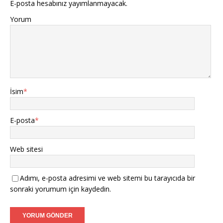
E-posta hesabınız yayımlanmayacak.
Yorum
İsim
*
E-posta
*
Web sitesi
Adımı, e-posta adresimi ve web sitemi bu tarayıcıda bir
sonraki yorumum için kaydedin.