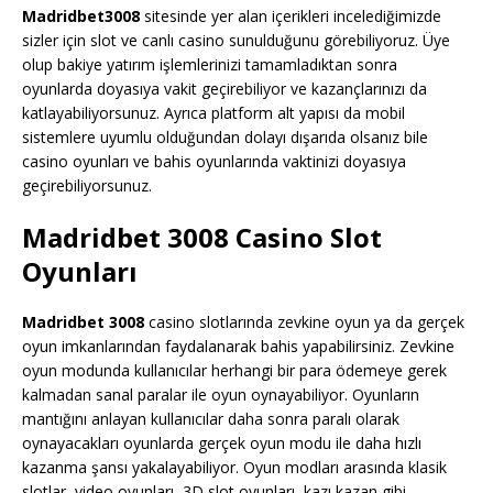
Madridbet3008
sitesinde yer alan içerikleri incelediğimizde
sizler için slot ve canlı casino sunulduğunu görebiliyoruz. Üye
olup bakiye yatırım işlemlerinizi tamamladıktan sonra
oyunlarda doyasıya vakit geçirebiliyor ve kazançlarınızı da
katlayabiliyorsunuz. Ayrıca platform alt yapısı da mobil
sistemlere uyumlu olduğundan dolayı dışarıda olsanız bile
casino oyunları ve bahis oyunlarında vaktinizi doyasıya
geçirebiliyorsunuz.
Madridbet 3008 Casino Slot
Oyunları
Madridbet 3008
casino slotlarında zevkine oyun ya da gerçek
oyun imkanlarından faydalanarak bahis yapabilirsiniz. Zevkine
oyun modunda kullanıcılar herhangi bir para ödemeye gerek
kalmadan sanal paralar ile oyun oynayabiliyor. Oyunların
mantığını anlayan kullanıcılar daha sonra paralı olarak
oynayacakları oyunlarda gerçek oyun modu ile daha hızlı
kazanma şansı yakalayabiliyor. Oyun modları arasında klasik
slotlar, video oyunları, 3D slot oyunları, kazı kazan gibi