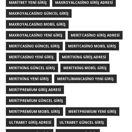
MARITBET YENI GIRIŞ
MAXROYALCASINO GIRIŞ ADRESI
MAXROYALCASINO GÜNCEL GIRIŞ
MAXROYALCASINO MOBIL GIRIŞ
MAXROYALCASINO YENI GIRIŞ
MERITCASINO GIRIŞ ADRESI
MERITCASINO GÜNCEL GIRIŞ
MERITCASINO MOBIL GIRIŞ
MERITCASINO YENI GIRIŞ
MERITKING GIRIŞ ADRESI
MERITKING GÜNCEL GIRIŞ
MERITKING MOBIL GIRIŞ
MERITKING YENI GIRIŞ
MERITLIMANCASINO YENI GIRIŞ
MERITPREMIUM GIRIŞ ADRESI
MERITPREMIUM GÜNCEL GIRIŞ
MERITPREMIUM MOBIL GIRIŞ
MERITPREMIUM YENI GIRIŞ
ULTRABET GIRIŞ ADRESI
ULTRABET GÜNCEL GIRIŞ