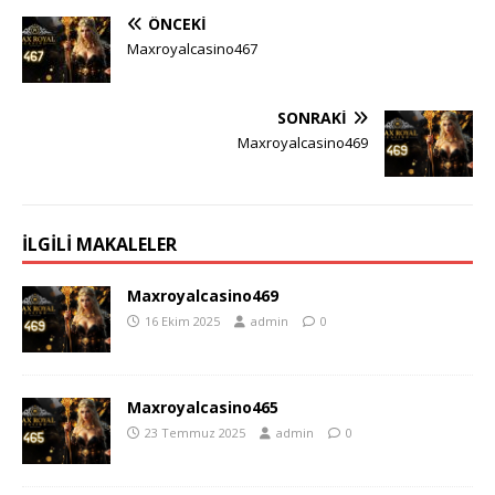
ÖNCEKI
Maxroyalcasino467
SONRAKI
Maxroyalcasino469
İLGILI MAKALELER
Maxroyalcasino469
16 Ekim 2025
admin
0
Maxroyalcasino465
23 Temmuz 2025
admin
0