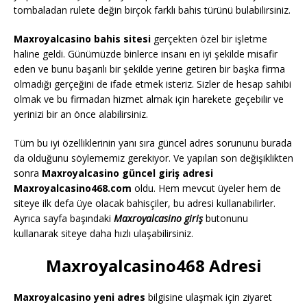
tombaladan rulete değin birçok farklı bahis türünü bulabilirsiniz.
Maxroyalcasino bahis sitesi
gerçekten özel bir işletme
haline geldi. Günümüzde binlerce insanı en iyi şekilde misafir
eden ve bunu başarılı bir şekilde yerine getiren bir başka firma
olmadığı gerçeğini de ifade etmek isteriz. Sizler de hesap sahibi
olmak ve bu firmadan hizmet almak için harekete geçebilir ve
yerinizi bir an önce alabilirsiniz.
Tüm bu iyi özelliklerinin yanı sıra güncel adres sorununu burada
da olduğunu söylememiz gerekiyor. Ve yapılan son değişiklikten
sonra
Maxroyalcasino güncel giriş adresi
Maxroyalcasino468.com
oldu. Hem mevcut üyeler hem de
siteye ilk defa üye olacak bahisçiler, bu adresi kullanabilirler.
Ayrıca sayfa başındaki
Maxroyalcasino giriş
butonunu
kullanarak siteye daha hızlı ulaşabilirsiniz.
Maxroyalcasino468 Adresi
Maxroyalcasino yeni adres
bilgisine ulaşmak için ziyaret