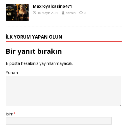
Maxroyalcasino471
16 Mayıs 2025
admin
0
İLK YORUM YAPAN OLUN
Bir yanıt bırakın
E-posta hesabınız yayımlanmayacak.
Yorum
İsim
*