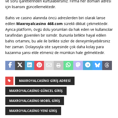
ve soru işaretlerinden kurtulabilirsiniz. Firma her domain adresi
için lisansını güncellemektedir.
Bahis ve casino alanında öncü adreslerden biri olarak lanse
edilen
Maxroyalcasino 468.com
sürekli dikkat çekmektedir.
Ayrıca platform, övgü dolu yorumları da hak eden ve kullanıcılar
tarafından güvenilen bir isimdir. Bununla birlikte hayal edilen
bahis ortamını, bu aile ile birlikte sizler de deneyimleyebilirsiniz
her zaman. Dolayısıyla site sayesinde çok daha kolay para
kazanma şansı elde etmeniz de mümkün hale gelmektedir.
MAXROYALCASINO GIRIŞ ADRESI
MAXROYALCASINO GÜNCEL GIRIŞ
MAXROYALCASINO MOBIL GIRIŞ
MAXROYALCASINO YENI GIRIŞ