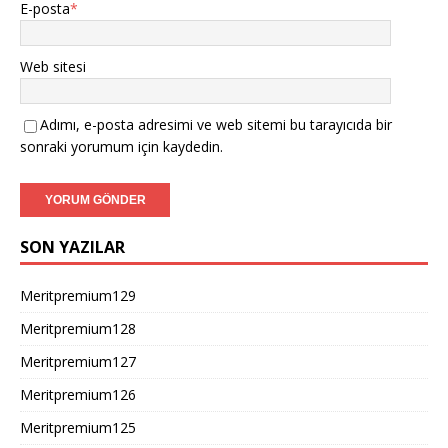
E-posta
*
Web sitesi
Adımı, e-posta adresimi ve web sitemi bu tarayıcıda bir
sonraki yorumum için kaydedin.
SON YAZILAR
Meritpremium129
Meritpremium128
Meritpremium127
Meritpremium126
Meritpremium125