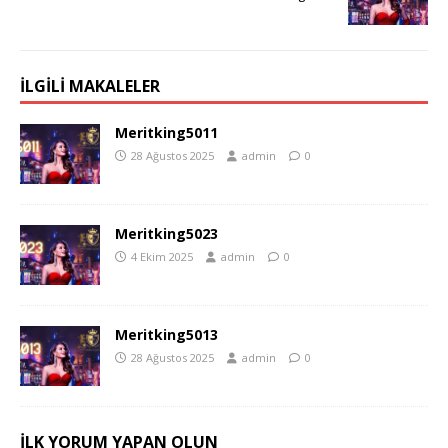
İLGILI MAKALELER
Meritking5011
28 Ağustos 2025
admin
0
Meritking5023
4 Ekim 2025
admin
0
Meritking5013
28 Ağustos 2025
admin
0
İLK YORUM YAPAN OLUN