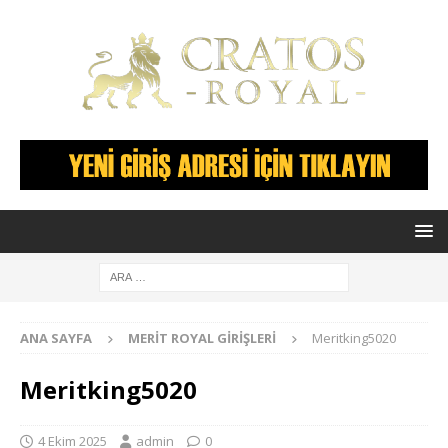
ANA SAYFA
MERIT ROYAL GIRIŞLERI
Meritking5020
Meritking5020
4 Ekim 2025
admin
0