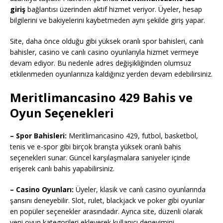
giriş
bağlantısı üzerinden aktif hizmet veriyor. Üyeler, hesap
bilgilerini ve bakiyelerini kaybetmeden aynı şekilde giriş yapar.
Site, daha önce olduğu gibi yüksek oranlı spor bahisleri, canlı
bahisler, casino ve canlı casino oyunlarıyla hizmet vermeye
devam ediyor. Bu nedenle adres değişikliğinden olumsuz
etkilenmeden oyunlarınıza kaldığınız yerden devam edebilirsiniz.
Meritlimancasino 429 Bahis ve
Oyun Seçenekleri
– Spor Bahisleri:
Meritlimancasino 429, futbol, basketbol,
tenis ve e-spor gibi birçok branşta yüksek oranlı bahis
seçenekleri sunar. Güncel karşılaşmalara saniyeler içinde
erişerek canlı bahis yapabilirsiniz.
– Casino Oyunları:
Üyeler, klasik ve canlı casino oyunlarında
şansını deneyebilir. Slot, rulet, blackjack ve poker gibi oyunlar
en popüler seçenekler arasındadır. Ayrıca site, düzenli olarak
yeni oyun kategorileri ekleyerek kullanıcı deneyimini