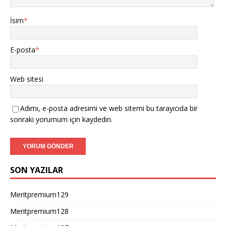
İsim
*
E-posta
*
Web sitesi
Adımı, e-posta adresimi ve web sitemi bu tarayıcıda bir
sonraki yorumum için kaydedin.
SON YAZILAR
Meritpremium129
Meritpremium128