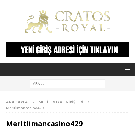
ANA SAYFA
MERIT ROYAL GIRIŞLERI
Meritlimancasino429
Meritlimancasino429