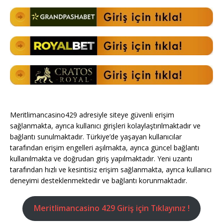
Meritlimancasino429 adresiyle siteye güvenli erişim
sağlanmakta, ayrıca kullanıcı girişleri kolaylaştırılmaktadır ve
bağlantı sunulmaktadır. Türkiye’de yaşayan kullanıcılar
tarafından erişim engelleri aşılmakta, ayrıca güncel bağlantı
kullanılmakta ve doğrudan giriş yapılmaktadır. Yeni uzantı
tarafından hızlı ve kesintisiz erişim sağlanmakta, ayrıca kullanıcı
deneyimi desteklenmektedir ve bağlantı korunmaktadır.
Meritlimancasino 429 Giriş için Tıklayınız !