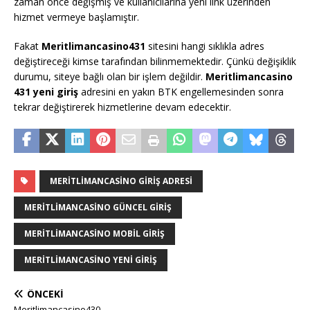
zaman önce değişmiş ve kullanıcılarına yeni link üzerinden
hizmet vermeye başlamıştır.
Fakat
Meritlimancasino431
sitesini hangi sıklıkla adres
değiştireceği kimse tarafından bilinmemektedir. Çünkü değişiklik
durumu, siteye bağlı olan bir işlem değildir.
Meritlimancasino
431 yeni giriş
adresini en yakın BTK engellemesinden sonra
tekrar değiştirerek hizmetlerine devam edecektir.
MERITLIMANCASINO GIRIŞ ADRESI
MERITLIMANCASINO GÜNCEL GIRIŞ
MERITLIMANCASINO MOBIL GIRIŞ
MERITLIMANCASINO YENI GIRIŞ
ÖNCEKI
Meritlimancasino430