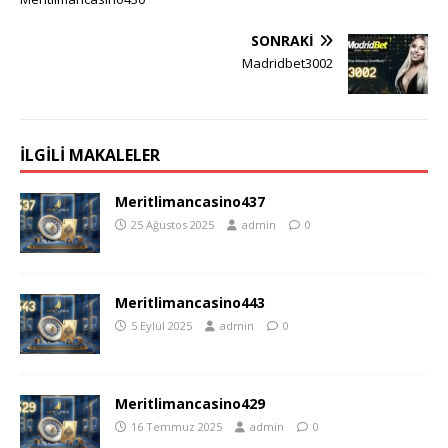
SONRAKI
Madridbet3002
İLGILI MAKALELER
Meritlimancasino437
25 Ağustos 2025
admin
0
Meritlimancasino443
5 Eylül 2025
admin
0
Meritlimancasino429
16 Temmuz 2025
admin
0