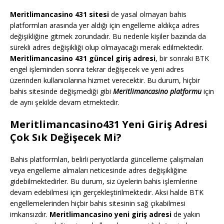
Meritlimancasino 431 sitesi
de yasal olmayan bahis
platformları arasında yer aldığı için engelleme aldıkça adres
değişikliğine gitmek zorundadır. Bu nedenle kişiler bazında da
sürekli adres değişikliği olup olmayacağı merak edilmektedir.
Meritlimancasino 431 güncel giriş adresi
, bir sonraki BTK
engel işleminden sonra tekrar değişecek ve yeni adres
üzerinden kullanıcılarına hizmet verecektir. Bu durum, hiçbir
bahis sitesinde değişmediği gibi
Meritlimancasino platformu
için
de aynı şekilde devam etmektedir.
Meritlimancasino431 Yeni Giriş Adresi
Çok Sık Değişecek Mi?
Bahis platformları, belirli periyotlarda güncelleme çalışmaları
veya engelleme almaları neticesinde adres değişikliğine
gidebilmektedirler. Bu durum, siz üyelerin bahis işlemlerine
devam edebilmesi için gerçekleştirilmektedir. Aksi halde BTK
engellemelerinden hiçbir bahis sitesinin sağ çıkabilmesi
imkansızdır.
Meritlimancasino yeni giriş adresi
de yakın