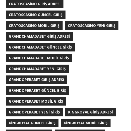
CRATOSCASINO GIRIŞ ADRESI
CRATOSCASINO GÜNCEL GIRIŞ
CRATOSCASINO MOBIL GIRIŞ
CRATOSCASINO YENI GIRIŞ
GRANDCHAMADABET GIRIŞ ADRESI
GRANDCHAMADABET GÜNCEL GIRIŞ
GRANDCHAMADABET MOBIL GIRIŞ
GRANDCHAMADABET YENI GIRIŞ
GRANDOPERABET GIRIŞ ADRESI
GRANDOPERABET GÜNCEL GIRIŞ
GRANDOPERABET MOBIL GIRIŞ
GRANDOPERABET YENI GIRIŞ
KINGROYAL GIRIŞ ADRESI
KINGROYAL GÜNCEL GIRIŞ
KINGROYAL MOBIL GIRIŞ