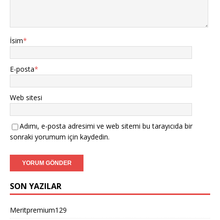
İsim
*
E-posta
*
Web sitesi
Adımı, e-posta adresimi ve web sitemi bu tarayıcıda bir
sonraki yorumum için kaydedin.
SON YAZILAR
Meritpremium129