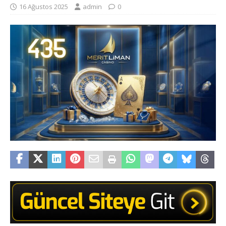
16 Ağustos 2025
admin
0