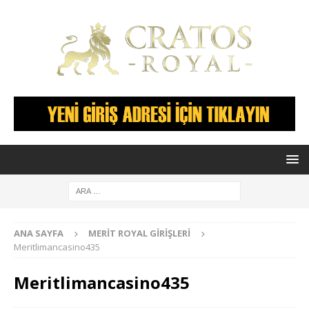
ANA SAYFA
MERIT ROYAL GIRIŞLERI
Meritlimancasino435
Meritlimancasino435