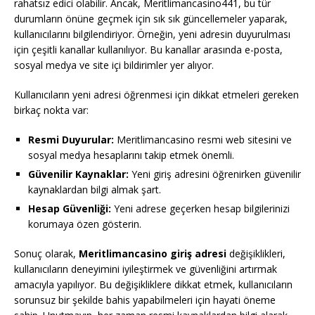
rahatsız edici olabilir. Ancak, Meritlimancasino441, bu tür
durumların önüne geçmek için sık sık güncellemeler yaparak,
kullanıcılarını bilgilendiriyor. Örneğin, yeni adresin duyurulması
için çeşitli kanallar kullanılıyor. Bu kanallar arasında e-posta,
sosyal medya ve site içi bildirimler yer alıyor.
Kullanıcıların yeni adresi öğrenmesi için dikkat etmeleri gereken
birkaç nokta var:
Resmi Duyurular:
Meritlimancasino resmi web sitesini ve
sosyal medya hesaplarını takip etmek önemli.
Güvenilir Kaynaklar:
Yeni giriş adresini öğrenirken güvenilir
kaynaklardan bilgi almak şart.
Hesap Güvenliği:
Yeni adrese geçerken hesap bilgilerinizi
korumaya özen gösterin.
Sonuç olarak,
Meritlimancasino giriş adresi
değişiklikleri,
kullanıcıların deneyimini iyileştirmek ve güvenliğini artırmak
amacıyla yapılıyor. Bu değişikliklere dikkat etmek, kullanıcıların
sorunsuz bir şekilde bahis yapabilmeleri için hayati öneme