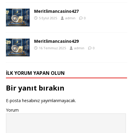
Meritlimancasino427
5 Eylül 2025
admin
0
Meritlimancasino429
16 Temmuz 2025
admin
0
İLK YORUM YAPAN OLUN
Bir yanıt bırakın
E-posta hesabınız yayımlanmayacak.
Yorum