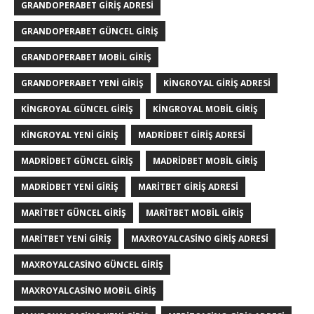
GRANDOPERABET GIRIŞ ADRESI
GRANDOPERABET GÜNCEL GIRIŞ
GRANDOPERABET MOBIL GIRIŞ
GRANDOPERABET YENI GIRIŞ
KINGROYAL GIRIŞ ADRESI
KINGROYAL GÜNCEL GIRIŞ
KINGROYAL MOBIL GIRIŞ
KINGROYAL YENI GIRIŞ
MADRIDBET GIRIŞ ADRESI
MADRIDBET GÜNCEL GIRIŞ
MADRIDBET MOBIL GIRIŞ
MADRIDBET YENI GIRIŞ
MARITBET GIRIŞ ADRESI
MARITBET GÜNCEL GIRIŞ
MARITBET MOBIL GIRIŞ
MARITBET YENI GIRIŞ
MAXROYALCASINO GIRIŞ ADRESI
MAXROYALCASINO GÜNCEL GIRIŞ
MAXROYALCASINO MOBIL GIRIŞ