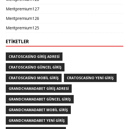
Meritpremium127
Meritpremium126
Meritpremium125
ETIKETLER
CRATOSCASINO GIRIŞ ADRESI
CRATOSCASINO GÜNCEL GIRIŞ
CRATOSCASINO MOBIL GIRIŞ
CRATOSCASINO YENI GIRIŞ
GRANDCHAMADABET GIRIŞ ADRESI
GRANDCHAMADABET GÜNCEL GIRIŞ
GRANDCHAMADABET MOBIL GIRIŞ
GRANDCHAMADABET YENI GIRIŞ