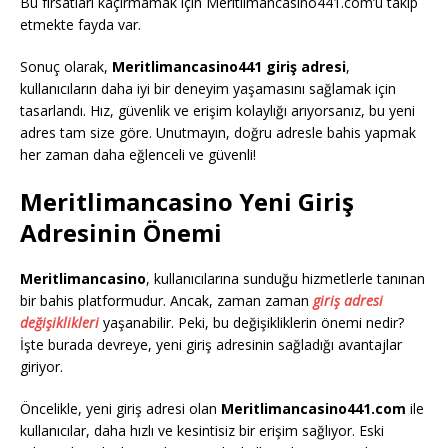
Bu fırsatları kaçırmamak için Meritlimancasino441.com’u takip
etmekte fayda var.
Sonuç olarak,
Meritlimancasino441 giriş adresi
,
kullanıcıların daha iyi bir deneyim yaşamasını sağlamak için
tasarlandı. Hız, güvenlik ve erişim kolaylığı arıyorsanız, bu yeni
adres tam size göre. Unutmayın, doğru adresle bahis yapmak
her zaman daha eğlenceli ve güvenli!
Meritlimancasino Yeni Giriş
Adresinin Önemi
Meritlimancasino
, kullanıcılarına sunduğu hizmetlerle tanınan
bir bahis platformudur. Ancak, zaman zaman
giriş adresi
değişiklikleri
yaşanabilir. Peki, bu değişikliklerin önemi nedir?
İşte burada devreye, yeni giriş adresinin sağladığı avantajlar
giriyor.
Öncelikle, yeni giriş adresi olan
Meritlimancasino441.com
ile
kullanıcılar, daha hızlı ve kesintisiz bir erişim sağlıyor. Eski