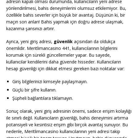
adresin kapalı olması durumunda, kullanıcıların yeni adrese
yönlendirilmesi, bahis deneyimlerini olumsuz etkilemiyor. Bu,
özellikle bahis severler için büyük bir avantaj. Düşünün ki, bir
maçın son anları! Bahis yapmak için doğru adrese ulaşmak,
kazanma şansınızı artırır.
Ayrıca, yeni giriş adresi,
güvenlik
açısından da oldukça
önemlidir. Meritlimancasino 441, kullanıcılarının bilgilerini
korumak için sürekli güncellemeler yapar. Bu sayede,
kullanıcılar kendilerini daha güvende hisseder. Kullanıcıların
hesap güvenliği için dikkat etmesi gereken bazı noktalar var:
Giriş bilgilerinizi kimseyle paylaşmayın.
Güçlü bir şifre kullanın.
Şüpheli bağlantılara tıklamayın.
Sonuç olarak, yeni giriş adresinin önemi, sadece erişim kolaylığı
ile sınırlı değil. Kullanıcıların güvenliği, bahis deneyimini artırma
potansiyeli ve kesintisiz erişim gibi birçok avantaj sunuyor. Bu
nedenle, Meritlimancasino kullanıcılarının yeni adresi takip