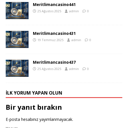
Meritlimancasino441
25 Ağustos 2025
admin
0
Meritlimancasino431
19 Temmuz 2025
admin
0
Meritlimancasino437
25 Ağustos 2025
admin
0
İLK YORUM YAPAN OLUN
Bir yanıt bırakın
E-posta hesabınız yayımlanmayacak.