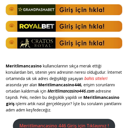
Meritlimancasino
kullanıcılarının sıkça merak ettiği
konulardan biri, sitenin yeni adresinin neresi olduğudur. İnternet
ortamında sık sık adres değişikliği yaşayan
bahis siteleri
arasında yer alan
Meritlimancasino446
, erişim sorunlarını
ortadan kaldırmak için
Meritlimancasino446.com
adresine
taşındı. Peki, neden bu değişiklik yapıldı ve
Meritlimancasino
giriş
işlemi artık nasıl gerçekleşiyor? İşte bu soruların yanıtlarını
adım adım keşfedeceğiz.
Meritlimancasino 446 Giriş için Tıklayınız !