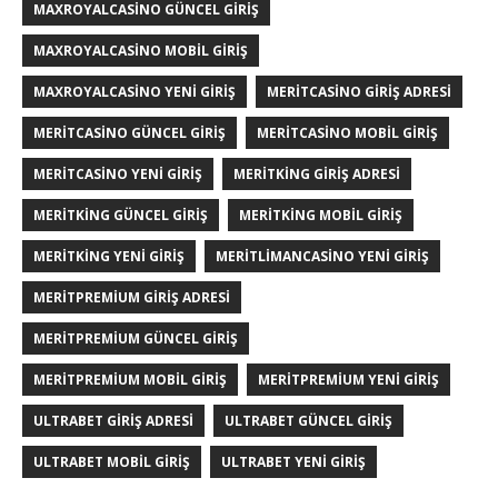
MAXROYALCASINO GÜNCEL GIRIŞ
MAXROYALCASINO MOBIL GIRIŞ
MAXROYALCASINO YENI GIRIŞ
MERITCASINO GIRIŞ ADRESI
MERITCASINO GÜNCEL GIRIŞ
MERITCASINO MOBIL GIRIŞ
MERITCASINO YENI GIRIŞ
MERITKING GIRIŞ ADRESI
MERITKING GÜNCEL GIRIŞ
MERITKING MOBIL GIRIŞ
MERITKING YENI GIRIŞ
MERITLIMANCASINO YENI GIRIŞ
MERITPREMIUM GIRIŞ ADRESI
MERITPREMIUM GÜNCEL GIRIŞ
MERITPREMIUM MOBIL GIRIŞ
MERITPREMIUM YENI GIRIŞ
ULTRABET GIRIŞ ADRESI
ULTRABET GÜNCEL GIRIŞ
ULTRABET MOBIL GIRIŞ
ULTRABET YENI GIRIŞ