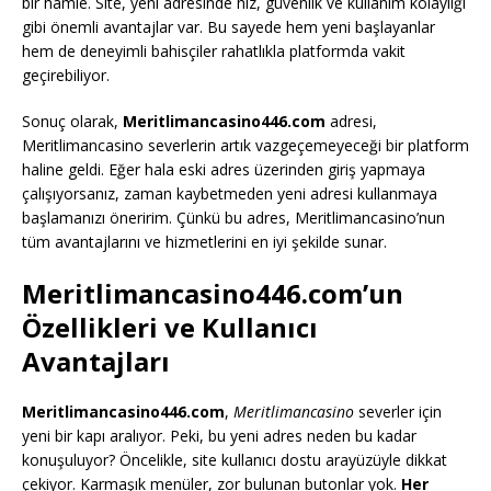
bir hamle. Site, yeni adresinde hız, güvenlik ve kullanım kolaylığı
gibi önemli avantajlar var. Bu sayede hem yeni başlayanlar
hem de deneyimli bahisçiler rahatlıkla platformda vakit
geçirebiliyor.
Sonuç olarak,
Meritlimancasino446.com
adresi,
Meritlimancasino severlerin artık vazgeçemeyeceği bir platform
haline geldi. Eğer hala eski adres üzerinden giriş yapmaya
çalışıyorsanız, zaman kaybetmeden yeni adresi kullanmaya
başlamanızı öneririm. Çünkü bu adres, Meritlimancasino’nun
tüm avantajlarını ve hizmetlerini en iyi şekilde sunar.
Meritlimancasino446.com’un
Özellikleri ve Kullanıcı
Avantajları
Meritlimancasino446.com
,
Meritlimancasino
severler için
yeni bir kapı aralıyor. Peki, bu yeni adres neden bu kadar
konuşuluyor? Öncelikle, site kullanıcı dostu arayüzüyle dikkat
çekiyor. Karmaşık menüler, zor bulunan butonlar yok.
Her