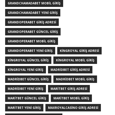
GRANDCHAMADABET MOBIL GIRIŞ
GRANDCHAMADABET YENI GIRIŞ
GRANDOPERABET GIRIŞ ADRESI
GRANDOPERABET GÜNCEL GIRIŞ
GRANDOPERABET MOBIL GIRIŞ
GRANDOPERABET YENI GIRIŞ
KINGROYAL GIRIŞ ADRESI
KINGROYAL GÜNCEL GIRIŞ
KINGROYAL MOBIL GIRIŞ
KINGROYAL YENI GIRIŞ
MADRIDBET GIRIŞ ADRESI
MADRIDBET GÜNCEL GIRIŞ
MADRIDBET MOBIL GIRIŞ
MADRIDBET YENI GIRIŞ
MARITBET GIRIŞ ADRESI
MARITBET GÜNCEL GIRIŞ
MARITBET MOBIL GIRIŞ
MARITBET YENI GIRIŞ
MAXROYALCASINO GIRIŞ ADRESI