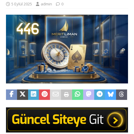
5 Eylül 2025
admin
0