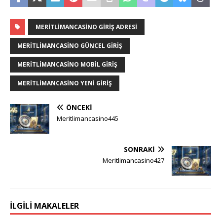
MERITLIMANCASINO GIRIŞ ADRESI
MERITLIMANCASINO GÜNCEL GIRIŞ
MERITLIMANCASINO MOBIL GIRIŞ
MERITLIMANCASINO YENI GIRIŞ
ÖNCEKI
Meritlimancasino445
SONRAKI
Meritlimancasino427
İLGILI MAKALELER