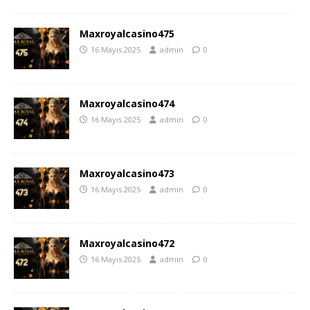
Maxroyalcasino475
16 Mayıs 2025
admin
0
Maxroyalcasino474
16 Mayıs 2025
admin
0
Maxroyalcasino473
16 Mayıs 2025
admin
0
Maxroyalcasino472
16 Mayıs 2025
admin
0