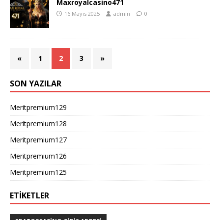
Maxroyalcasino471
16 Mayıs 2025
admin
0
«
1
2
3
»
SON YAZILAR
Meritpremium129
Meritpremium128
Meritpremium127
Meritpremium126
Meritpremium125
ETIKETLER