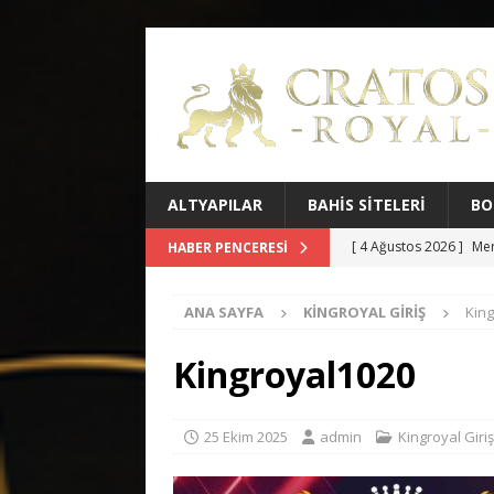
ALTYAPILAR
BAHIS SITELERI
BO
[ 4 Ağustos 2026 ]
Me
HABER PENCERESI
[ 4 Ağustos 2026 ]
Me
ANA SAYFA
KINGROYAL GIRIŞ
Kin
[ 4 Ağustos 2026 ]
Me
[ 4 Ağustos 2026 ]
Me
Kingroyal1020
[ 4 Ağustos 2026 ]
Me
25 Ekim 2025
admin
Kingroyal Giriş