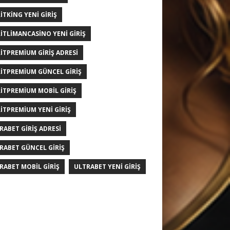
ITKING YENI GIRIŞ
ITLIMANCASINO YENI GIRIŞ
ITPREMIUM GIRIŞ ADRESI
ITPREMIUM GÜNCEL GIRIŞ
ITPREMIUM MOBIL GIRIŞ
ITPREMIUM YENI GIRIŞ
RABET GIRIŞ ADRESI
RABET GÜNCEL GIRIŞ
RABET MOBIL GIRIŞ
ULTRABET YENI GIRIŞ