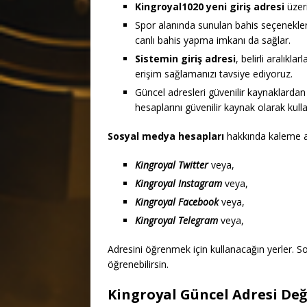
Kingroyal1020 yeni giriş adresi
üzer
Spor alanında sunulan bahis seçenekleri
canlı bahis yapma imkanı da sağlar.
Sistemin giriş adresi
, belirli aralıkl
erişim sağlamanızı tavsiye ediyoruz.
Güncel adresleri güvenilir kaynaklard
hesaplarını güvenilir kaynak olarak kullan
Sosyal medya hesapları
hakkında kaleme al
Kingroyal Twitter
veya,
Kingroyal Instagram
veya,
Kingroyal Facebook
veya,
Kingroyal Telegram
veya,
Adresini öğrenmek için kullanacağın yerler. S
öğrenebilirsin.
Kingroyal Güncel Adresi Deği