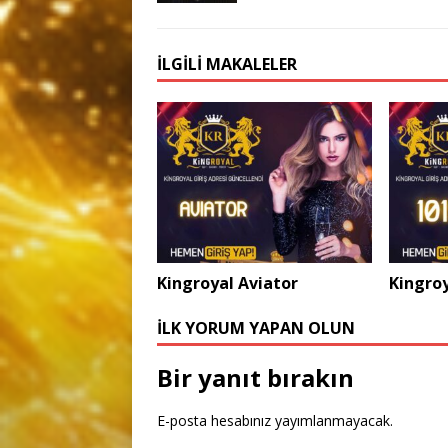
İLGILI MAKALELER
Kingroyal Aviator
Kingro
İLK YORUM YAPAN OLUN
Bir yanıt bırakın
E-posta hesabınız yayımlanmayacak.