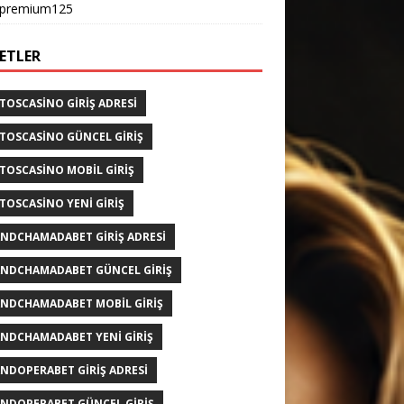
tpremium125
KETLER
TOSCASINO GIRIŞ ADRESI
TOSCASINO GÜNCEL GIRIŞ
TOSCASINO MOBIL GIRIŞ
TOSCASINO YENI GIRIŞ
NDCHAMADABET GIRIŞ ADRESI
NDCHAMADABET GÜNCEL GIRIŞ
NDCHAMADABET MOBIL GIRIŞ
NDCHAMADABET YENI GIRIŞ
NDOPERABET GIRIŞ ADRESI
NDOPERABET GÜNCEL GIRIŞ