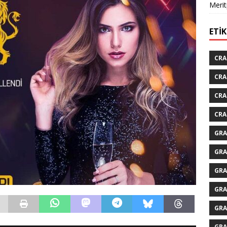
Meri
ETI
CRA
CRA
CRA
CRA
GRA
GRA
GRA
GRA
GRA
GRA