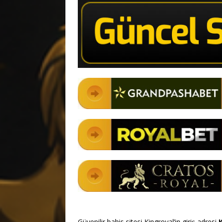
Güvenilir bahis sitesi Kingroyal’in giriş adresi