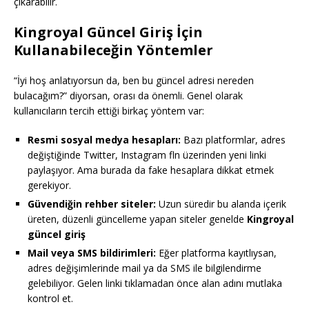
çıkarabilir.
Kingroyal Güncel Giriş İçin
Kullanabileceğin Yöntemler
“İyi hoş anlatıyorsun da, ben bu güncel adresi nereden
bulacağım?” diyorsan, orası da önemli. Genel olarak
kullanıcıların tercih ettiği birkaç yöntem var:
Resmi sosyal medya hesapları:
Bazı platformlar, adres
değiştiğinde Twitter, Instagram fln üzerinden yeni linki
paylaşıyor. Ama burada da fake hesaplara dikkat etmek
gerekiyor.
Güvendiğin rehber siteler:
Uzun süredir bu alanda içerik
üreten, düzenli güncelleme yapan siteler genelde
Kingroyal
güncel giriş
Mail veya SMS bildirimleri:
Eğer platforma kayıtlıysan,
adres değişimlerinde mail ya da SMS ile bilgilendirme
gelebiliyor. Gelen linki tıklamadan önce alan adını mutlaka
kontrol et.