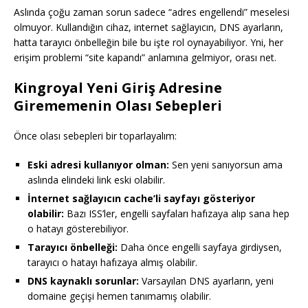
Aslında çoğu zaman sorun sadece “adres engellendi” meselesi
olmuyor. Kullandığın cihaz, internet sağlayıcın, DNS ayarların,
hatta tarayıcı önbelleğin bile bu işte rol oynayabiliyor. Yni, her
erişim problemi “site kapandı” anlamına gelmiyor, orası net.
Kingroyal Yeni Giriş Adresine
Girememenin Olası Sebepleri
Önce olası sebepleri bir toparlayalım:
Eski adresi kullanıyor olman:
Sen yeni sanıyorsun ama
aslında elindeki link eski olabilir.
İnternet sağlayıcın cache’li sayfayı gösteriyor
olabilir:
Bazı ISS’ler, engelli sayfaları hafızaya alıp sana hep
o hatayı gösterebiliyor.
Tarayıcı önbelleği:
Daha önce engelli sayfaya girdiysen,
tarayıcı o hatayı hafızaya almış olabilir.
DNS kaynaklı sorunlar:
Varsayılan DNS ayarların, yeni
domaine geçişi hemen tanımamış olabilir.