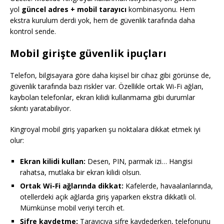
yol
güncel adres + mobil tarayıcı
kombinasyonu. Hem
ekstra kurulum derdi yok, hem de güvenlik tarafında daha
kontrol sende.
Mobil girişte güvenlik ipuçları
Telefon, bilgisayara göre daha kişisel bir cihaz gibi görünse de,
güvenlik tarafında bazı riskler var. Özellikle ortak Wi-Fi ağları,
kaybolan telefonlar, ekran kilidi kullanmama gibi durumlar
sıkıntı yaratabiliyor.
Kingroyal mobil giriş yaparken şu noktalara dikkat etmek iyi
olur:
Ekran kilidi kullan:
Desen, PIN, parmak izi… Hangisi
rahatsa, mutlaka bir ekran kilidi olsun.
Ortak Wi-Fi ağlarında dikkat:
Kafelerde, havaalanlarında,
otellerdeki açık ağlarda giriş yaparken ekstra dikkatli ol.
Mümkünse mobil veriyi tercih et.
Şifre kaydetme:
Tarayıcıya şifre kaydederken, telefonunu