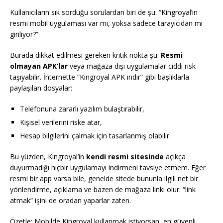
Kullanıcıların sık sorduğu sorulardan biri de şu: “Kingroyal’in
resmi mobil uygulaması var mı, yoksa sadece tarayıcıdan mı
giriliyor?”
Burada dikkat edilmesi gereken kritik nokta şu:
Resmi
olmayan APK’lar
veya mağaza dışı uygulamalar ciddi risk
taşıyabilir. İnternette “Kingroyal APK indir” gibi başlıklarla
paylaşılan dosyalar:
Telefonuna zararlı yazılım bulaştırabilir,
Kişisel verilerini riske atar,
Hesap bilgilerini çalmak için tasarlanmış olabilir.
Bu yüzden, Kingroyal’in
kendi resmi sitesinde
açıkça
duyurmadığı hiçbir uygulamayı indirmeni tavsiye etmem. Eğer
resmi bir app varsa bile, genelde sitede bununla ilgili net bir
yönlendirme, açıklama ve bazen de mağaza linki olur. “link
atmak” işini de oradan yaparlar zaten.
Özetle: Mobilde Kingroyal kullanmak istiyorsan, en güvenli