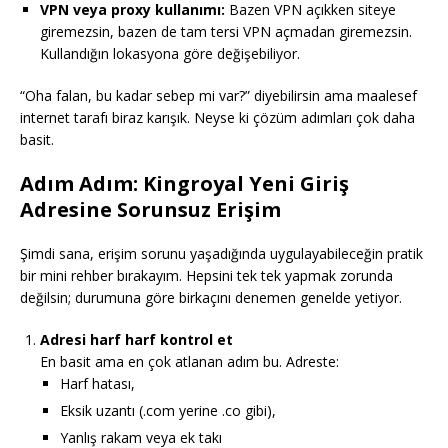
VPN veya proxy kullanımı:
Bazen VPN açıkken siteye
giremezsin, bazen de tam tersi VPN açmadan giremezsin.
Kullandığın lokasyona göre değişebiliyor.
“Oha falan, bu kadar sebep mi var?” diyebilirsin ama maalesef
internet tarafı biraz karışık. Neyse ki çözüm adımları çok daha
basit.
Adım Adım: Kingroyal Yeni Giriş
Adresine Sorunsuz Erişim
Şimdi sana, erişim sorunu yaşadığında uygulayabileceğin pratik
bir mini rehber bırakayım. Hepsini tek tek yapmak zorunda
değilsin; durumuna göre birkaçını denemen genelde yetiyor.
Adresi harf harf kontrol et
En basit ama en çok atlanan adım bu. Adreste:
Harf hatası,
Eksik uzantı (.com yerine .co gibi),
Yanlış rakam veya ek takı