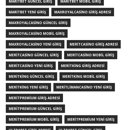
MARITBET GÜNCEL GIRIŞ
MARITBET MOBIL GIRIŞ
MARITBET YENI GIRIŞ
MAXROYALCASINO GIRIŞ ADRESI
MAXROYALCASINO GÜNCEL GIRIŞ
MAXROYALCASINO MOBIL GIRIŞ
MAXROYALCASINO YENI GIRIŞ
MERITCASINO GIRIŞ ADRESI
MERITCASINO GÜNCEL GIRIŞ
MERITCASINO MOBIL GIRIŞ
MERITCASINO YENI GIRIŞ
MERITKING GIRIŞ ADRESI
MERITKING GÜNCEL GIRIŞ
MERITKING MOBIL GIRIŞ
MERITKING YENI GIRIŞ
MERITLIMANCASINO YENI GIRIŞ
MERITPREMIUM GIRIŞ ADRESI
MERITPREMIUM GÜNCEL GIRIŞ
MERITPREMIUM MOBIL GIRIŞ
MERITPREMIUM YENI GIRIŞ