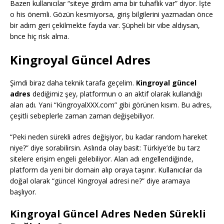
Bazen kullanıcılar “siteye girdim ama bir tuhaflık var” diyor. İşte
o his önemli. Gözün kesmiyorsa, giriş bilgilerini yazmadan önce
bir adım geri çekilmekte fayda var. Şüpheli bir vibe aldıysan,
bnce hiç risk alma.
Kingroyal Güncel Adres
Şimdi biraz daha teknik tarafa geçelim.
Kingroyal güncel
adres
dediğimiz şey, platformun o an aktif olarak kullandığı
alan adı. Yani “KingroyalXXX.com” gibi görünen kısım. Bu adres,
çeşitli sebeplerle zaman zaman değişebiliyor.
“Peki neden sürekli adres değişiyor, bu kadar random hareket
niye?” diye sorabilirsin. Aslında olay basit: Türkiye’de bu tarz
sitelere erişim engeli gelebiliyor. Alan adı engellendiğinde,
platform da yeni bir domain alıp oraya taşınır. Kullanıcılar da
doğal olarak “güncel Kingroyal adresi ne?” diye aramaya
başlıyor.
Kingroyal Güncel Adres Neden Sürekli