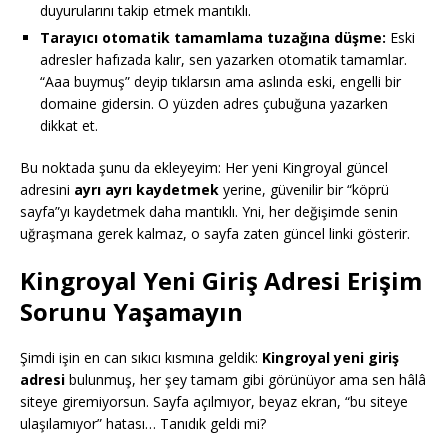
duyurularını takip etmek mantıklı.
Tarayıcı otomatik tamamlama tuzağına düşme:
Eski
adresler hafızada kalır, sen yazarken otomatik tamamlar.
“Aaa buymuş” deyip tıklarsın ama aslında eski, engelli bir
domaine gidersin. O yüzden adres çubuğuna yazarken
dikkat et.
Bu noktada şunu da ekleyeyim: Her yeni Kingroyal güncel
adresini
ayrı ayrı kaydetmek
yerine, güvenilir bir “köprü
sayfa”yı kaydetmek daha mantıklı. Yni, her değişimde senin
uğraşmana gerek kalmaz, o sayfa zaten güncel linki gösterir.
Kingroyal Yeni Giriş Adresi Erişim
Sorunu Yaşamayın
Şimdi işin en can sıkıcı kısmına geldik:
Kingroyal yeni giriş
adresi
bulunmuş, her şey tamam gibi görünüyor ama sen hâlâ
siteye giremiyorsun. Sayfa açılmıyor, beyaz ekran, “bu siteye
ulaşılamıyor” hatası… Tanıdık geldi mi?