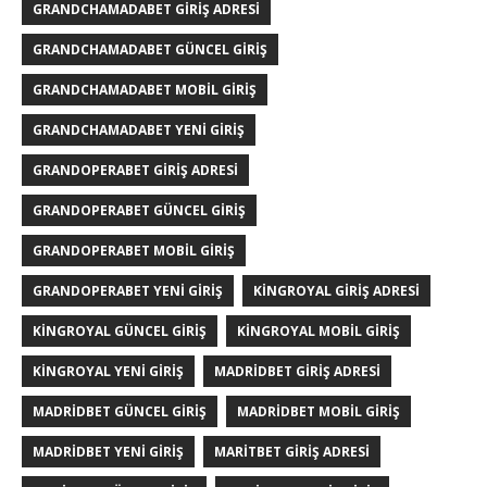
GRANDCHAMADABET GIRIŞ ADRESI
GRANDCHAMADABET GÜNCEL GIRIŞ
GRANDCHAMADABET MOBIL GIRIŞ
GRANDCHAMADABET YENI GIRIŞ
GRANDOPERABET GIRIŞ ADRESI
GRANDOPERABET GÜNCEL GIRIŞ
GRANDOPERABET MOBIL GIRIŞ
GRANDOPERABET YENI GIRIŞ
KINGROYAL GIRIŞ ADRESI
KINGROYAL GÜNCEL GIRIŞ
KINGROYAL MOBIL GIRIŞ
KINGROYAL YENI GIRIŞ
MADRIDBET GIRIŞ ADRESI
MADRIDBET GÜNCEL GIRIŞ
MADRIDBET MOBIL GIRIŞ
MADRIDBET YENI GIRIŞ
MARITBET GIRIŞ ADRESI