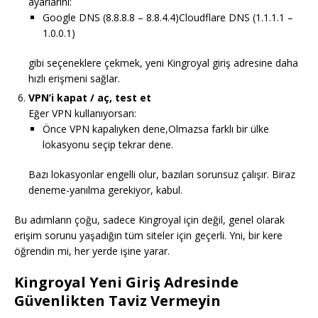
ayarlarını:
Google DNS (8.8.8.8 – 8.8.4.4)Cloudflare DNS (1.1.1.1 –
1.0.0.1)
gibi seçeneklere çekmek, yeni Kingroyal giriş adresine daha
hızlı erişmeni sağlar.
VPN’i kapat / aç, test et
Eğer VPN kullanıyorsan:
Önce VPN kapalıyken dene,Olmazsa farklı bir ülke
lokasyonu seçip tekrar dene.
Bazı lokasyonlar engelli olur, bazıları sorunsuz çalışır. Biraz
deneme-yanılma gerekiyor, kabul.
Bu adımların çoğu, sadece Kingroyal için değil, genel olarak
erişim sorunu yaşadığın tüm siteler için geçerli. Yni, bir kere
öğrendin mi, her yerde işine yarar.
Kingroyal Yeni Giriş Adresinde
Güvenlikten Taviz Vermeyin