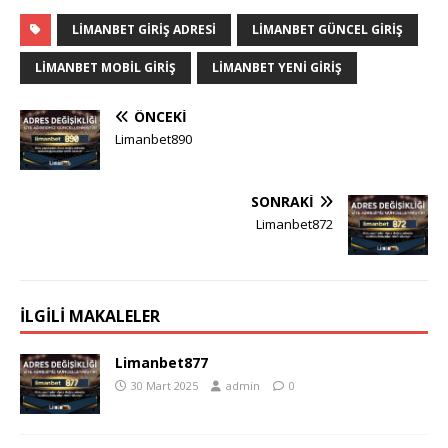
LIMANBET GIRIŞ ADRESI
LIMANBET GÜNCEL GIRIŞ
LIMANBET MOBIL GIRIŞ
LIMANBET YENI GIRIŞ
ÖNCEKI
Limanbet890
SONRAKI
Limanbet872
İLGILI MAKALELER
Limanbet877
30 Mart 2025
admin
0