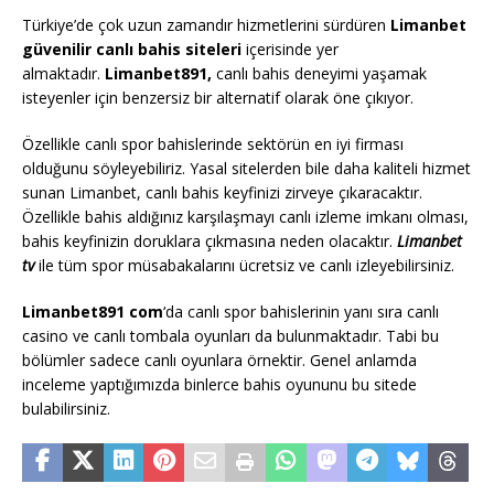
Türkiye’de çok uzun zamandır hizmetlerini sürdüren
Limanbet
güvenilir canlı bahis siteleri
içerisinde yer
almaktadır.
Limanbet891,
canlı bahis deneyimi yaşamak
isteyenler için benzersiz bir alternatif olarak öne çıkıyor.
Özellikle canlı spor bahislerinde sektörün en iyi firması
olduğunu söyleyebiliriz. Yasal sitelerden bile daha kaliteli hizmet
sunan Limanbet, canlı bahis keyfinizi zirveye çıkaracaktır.
Özellikle bahis aldığınız karşılaşmayı canlı izleme imkanı olması,
bahis keyfinizin doruklara çıkmasına neden olacaktır.
Limanbet
tv
ile tüm spor müsabakalarını ücretsiz ve canlı izleyebilirsiniz.
Limanbet891 com
‘da canlı spor bahislerinin yanı sıra canlı
casino ve canlı tombala oyunları da bulunmaktadır. Tabi bu
bölümler sadece canlı oyunlara örnektir. Genel anlamda
inceleme yaptığımızda binlerce bahis oyununu bu sitede
bulabilirsiniz.