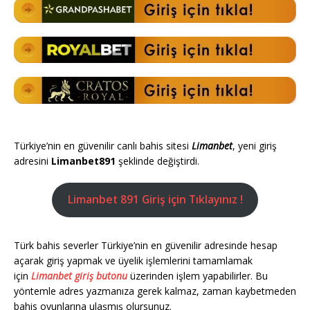
Türkiye’nin en güvenilir canlı bahis sitesi
Limanbet
, yeni giriş
adresini
Limanbet891
şeklinde değiştirdi.
Limanbet 891 Giriş için Tıklayınız !
Türk bahis severler Türkiye’nin en güvenilir adresinde hesap
açarak giriş yapmak ve üyelik işlemlerini tamamlamak
için
Limanbet giriş butonu
üzerinden işlem yapabilirler. Bu
yöntemle adres yazmanıza gerek kalmaz, zaman kaybetmeden
bahis oyunlarına ulaşmış olursunuz.