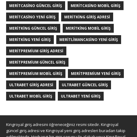
MERITCASINO GÜNCEL GIRIŞ
MERITCASINO MOBIL GIRIŞ
MERITCASINO YENI GIRIŞ
MERITKING GIRIŞ ADRESI
MERITKING GÜNCEL GIRIŞ
MERITKING MOBIL GIRIŞ
MERITKING YENI GIRIŞ
MERITLIMANCASINO YENI GIRIŞ
MERITPREMIUM GIRIŞ ADRESI
MERITPREMIUM GÜNCEL GIRIŞ
MERITPREMIUM MOBIL GIRIŞ
MERITPREMIUM YENI GIRIŞ
ULTRABET GIRIŞ ADRESI
ULTRABET GÜNCEL GIRIŞ
ULTRABET MOBIL GIRIŞ
ULTRABET YENI GIRIŞ
Kingroyal giriş adresini öğreneceğiniz resmi sitedir. Kingroyal
güncel giriş adresi ve Kingroyal yeni giriş adresleri buradan takip
edilmektedir. Herhangi bir giriş sorunu ile alakalı veya King Royal