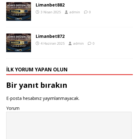
Limanbet882
3 Nisan 2025
admin
0
Limanbet872
4 Haziran 2025
admin
0
İLK YORUM YAPAN OLUN
Bir yanıt bırakın
E-posta hesabınız yayımlanmayacak.
Yorum