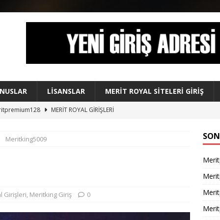
NUSLAR
LISANSLAR
MERIT ROYAL SITELERI GIRIŞ
ritpremium128
MERIT ROYAL GIRIŞLERI
ritpremium127
MERIT ROYAL GIRIŞLERI
SON
Meritking5009
ritpremium126
MERIT ROYAL GIRIŞLERI
Meri
ritpremium125
MERIT ROYAL GIRIŞLERI
Meri
ritpremium129
MERIT ROYAL GIRIŞLERI
Meri
 Girişleri
,
Meritking Giriş
0
Meri