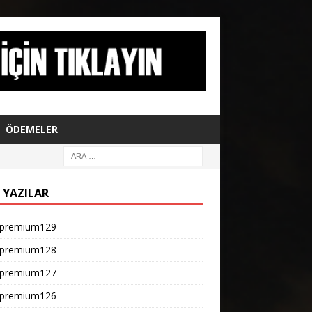
ÖDEMELER
 YAZILAR
tpremium129
tpremium128
tpremium127
tpremium126