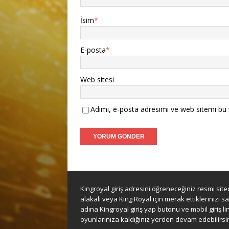
İsim
*
E-posta
*
Web sitesi
Adımı, e-posta adresimi ve web sitemi bu 
Kingroyal giriş adresini öğreneceğiniz resmi sited
alakalı veya King Royal için merak ettiklerinizi 
adına Kingroyal giriş yap butonu ve mobil giriş 
oyunlarınıza kaldığınız yerden devam edebilirsin