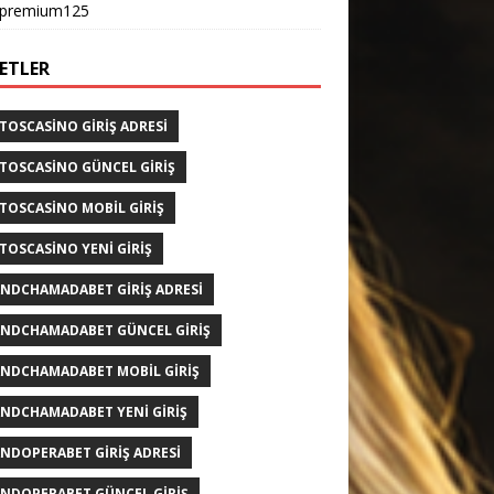
tpremium125
KETLER
TOSCASINO GIRIŞ ADRESI
TOSCASINO GÜNCEL GIRIŞ
TOSCASINO MOBIL GIRIŞ
TOSCASINO YENI GIRIŞ
NDCHAMADABET GIRIŞ ADRESI
NDCHAMADABET GÜNCEL GIRIŞ
NDCHAMADABET MOBIL GIRIŞ
NDCHAMADABET YENI GIRIŞ
NDOPERABET GIRIŞ ADRESI
NDOPERABET GÜNCEL GIRIŞ