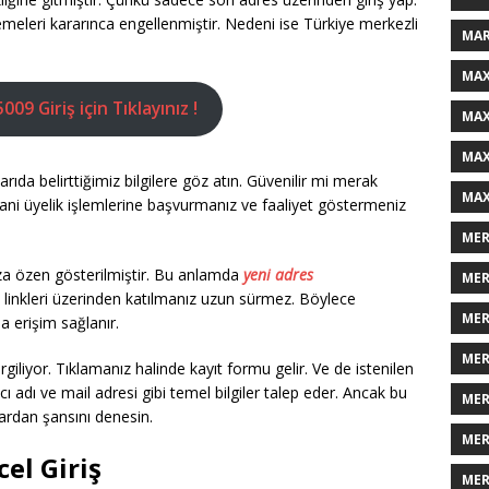
meleri kararınca engellenmiştir. Nedeni ise Türkiye merkezli
MAR
MAX
09 Giriş için Tıklayınız !
MAX
MAX
arıda belirttiğimiz bilgilere göz atın. Güvenilir mi merak
MAX
Yani üyelik işlemlerine başvurmanız ve faaliyet göstermeniz
MER
a özen gösterilmiştir. Bu anlamda
yeni adres
MER
 linkleri üzerinden katılmanız uzun sürmez. Böylece
MER
a erişim sağlanır.
MER
rgiliyor. Tıklamanız halinde kayıt formu gelir. Ve de istenilen
ıcı adı ve mail adresi gibi temel bilgiler talep eder. Ancak bu
MER
ardan şansını denesin.
MER
el Giriş
MER