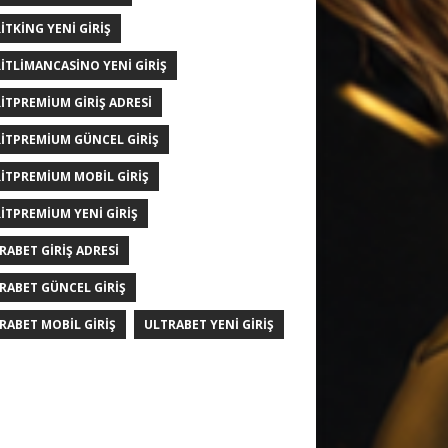
ITKING YENI GIRIŞ
ITLIMANCASINO YENI GIRIŞ
ITPREMIUM GIRIŞ ADRESI
ITPREMIUM GÜNCEL GIRIŞ
ITPREMIUM MOBIL GIRIŞ
ITPREMIUM YENI GIRIŞ
RABET GIRIŞ ADRESI
RABET GÜNCEL GIRIŞ
RABET MOBIL GIRIŞ
ULTRABET YENI GIRIŞ