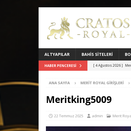
ALTYAPILAR
BAHIS SITELERI
BO
[ 4 Ağustos 2026 ]
Me
HABER PENCERESI
[ 4 Ağustos 2026 ]
Me
ANA SAYFA
MERIT ROYAL GIRIŞLERI
[ 4 Ağustos 2026 ]
Me
[ 4 Ağustos 2026 ]
Me
Meritking5009
[ 4 Ağustos 2026 ]
Me
22 Temmuz 2025
admin
Merit Royal