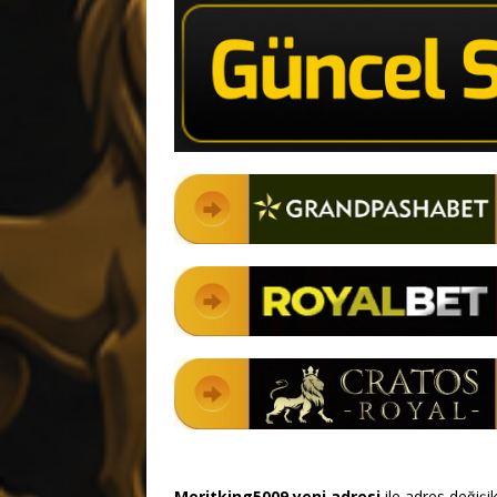
Meritking5009 yeni adresi
ile adres değişi