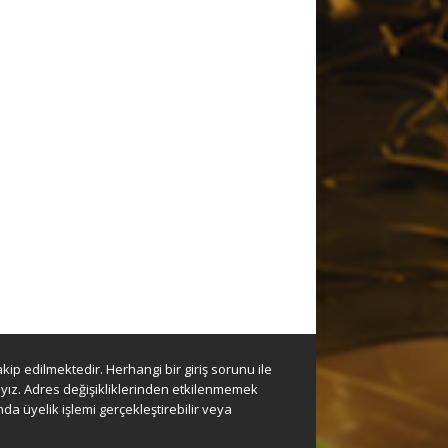
akip edilmektedir. Herhangi bir giriş sorunu ile
dayız. Adres değişikliklerinden etkilenmemek
a üyelik işlemi gerçekleştirebilir veya