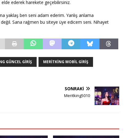
elde ederek harekete geçebilirsiniz.
ıma yaklaş ben seni adam ederim. Yanlış anlama
değil. Sana rağmen bu siteye üye edicem seni. Nihayet
NG GÜNCEL GIRIŞ
MERITKING MOBIL GIRIŞ
SONRAKI
Meritking5010