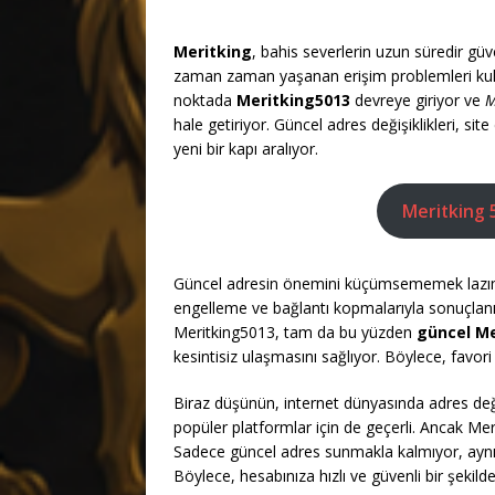
Meritking
, bahis severlerin uzun süredir güve
zaman zaman yaşanan erişim problemleri kullan
noktada
Meritking5013
devreye giriyor ve
M
hale getiriyor. Güncel adres değişiklikleri, sit
yeni bir kapı aralıyor.
Meritking 50
Güncel adresin önemini küçümsememek lazım. 
engelleme ve bağlantı kopmalarıyla sonuçlanıy
Meritking5013, tam da bu yüzden
güncel Me
kesintisiz ulaşmasını sağlıyor. Böylece, favori 
Biraz düşünün, internet dünyasında adres deği
popüler platformlar için de geçerli. Ancak Me
Sadece güncel adres sunmakla kalmıyor, aynı 
Böylece, hesabınıza hızlı ve güvenli bir şeki