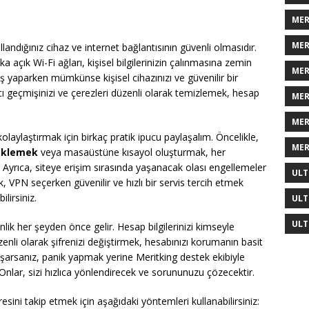
MER
MER
llandığınız cihaz ve internet bağlantısının güvenli olmasıdır.
ka açık Wi-Fi ağları, kişisel bilgilerinizin çalınmasına zemin
MER
ş yaparken mümkünse kişisel cihazınızı ve güvenilir bir
yıcı geçmişinizi ve çerezleri düzenli olarak temizlemek, hesap
MER
MER
laylaştırmak için birkaç pratik ipucu paylaşalım. Öncelikle,
MER
 eklemek
veya masaüstüne kısayol oluşturmak, her
Ayrıca, siteye erişim sırasında yaşanacak olası engellemeler
ULT
 VPN seçerken güvenilir ve hızlı bir servis tercih etmek
ilirsiniz.
ULT
ULT
ik her şeyden önce gelir. Hesap bilgilerinizi kimseyle
nli olarak şifrenizi değiştirmek, hesabınızı korumanın basit
yaşarsanız, panik yapmak yerine Meritking destek ekibiyle
Onlar, sizi hızlıca yönlendirecek ve sorununuzu çözecektir.
ini takip etmek için aşağıdaki yöntemleri kullanabilirsiniz: