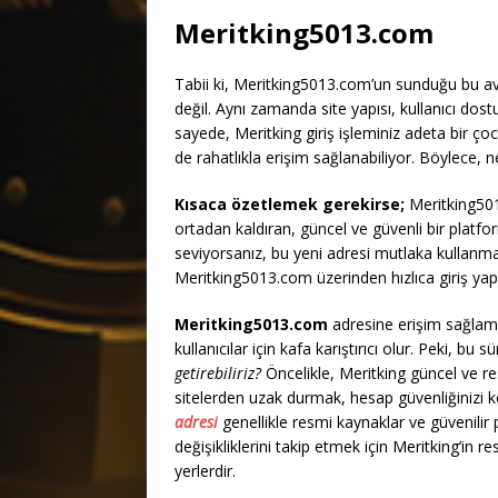
Meritking5013.com
Tabii ki, Meritking5013.com’un sunduğu bu ava
değil. Aynı zamanda site yapısı, kullanıcı dost
sayede, Meritking giriş işleminiz adeta bir ço
de rahatlıkla erişim sağlanabiliyor. Böylece, 
Kısaca özetlemek gerekirse;
Meritking5013
ortadan kaldıran, güncel ve güvenli bir platfo
seviyorsanız, bu yeni adresi mutlaka kullanma
Meritking5013.com üzerinden hızlıca giriş yap
Meritking5013.com
adresine erişim sağlamak
kullanıcılar için kafa karıştırıcı olur. Peki, bu s
getirebiliriz?
Öncelikle, Meritking güncel ve r
sitelerden uzak durmak, hesap güvenliğinizi k
adresi
genellikle resmi kaynaklar ve güvenilir 
değişikliklerini takip etmek için Meritking’in
yerlerdir.