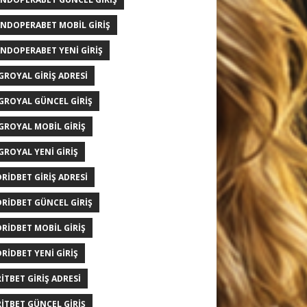
NDOPERABET MOBIL GIRIŞ
NDOPERABET YENI GIRIŞ
GROYAL GIRIŞ ADRESI
GROYAL GÜNCEL GIRIŞ
GROYAL MOBIL GIRIŞ
GROYAL YENI GIRIŞ
RIDBET GIRIŞ ADRESI
RIDBET GÜNCEL GIRIŞ
RIDBET MOBIL GIRIŞ
RIDBET YENI GIRIŞ
ITBET GIRIŞ ADRESI
ITBET GÜNCEL GIRIŞ