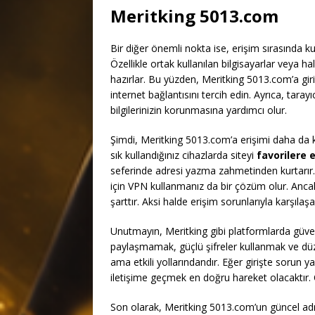
Meritking 5013.com
Bir diğer önemli nokta ise, erişim sırasında ku
Özellikle ortak kullanılan bilgisayarlar veya hal
hazırlar. Bu yüzden, Meritking 5013.com’a giri
internet bağlantısını tercih edin. Ayrıca, tara
bilgilerinizin korunmasına yardımcı olur.
Şimdi, Meritking 5013.com’a erişimi daha da ko
sık kullandığınız cihazlarda siteyi
favorilere
seferinde adresi yazma zahmetinden kurtarır. 
için VPN kullanmanız da bir çözüm olur. Ancak,
şarttır. Aksi halde erişim sorunlarıyla karşılaşab
Unutmayın, Meritking gibi platformlarda güvenl
paylaşmamak, güçlü şifreler kullanmak ve düze
ama etkili yollarındandır. Eğer girişte sorun 
iletişime geçmek en doğru hareket olacaktır. 
Son olarak, Meritking 5013.com’un güncel adres