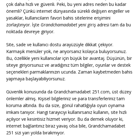
çok daha hızlı ve güvenli. Peki, bu yeni adres neden bu kadar
önemli? Çünkü internet dünyasında sürekli değişen engeller ve
yasaklar, kullanıcıların favori bahis sitelerine erişimini
zorlaştırıyor. İşte
Grandchamadabet yeni giriş
adresi tam da bu
noktada devreye giriyor.
Site, sade ve kullanıcı dostu arayüzüyle dikkat çekiyor.
Karmaşık menüler yok, ne arıyorsanız kolayca buluyorsunuz.
Bu, özellikle yeni kullanıcılar için büyük bir avantaj. Düşünün, bir
siteye giriyorsunuz ve aradığınız tüm bilgiler, oyunlar ve destek
seçenekleri parmaklarınızın ucunda. Zaman kaybetmeden bahis
yapmaya başlayabiliyorsunuz.
Güvenlik konusunda da Grandchamadabet 251.com, üst düzey
önlemler almış. Kişisel bilgileriniz ve para transferleriniz tam
koruma altında. Bu da size, gönül rahatlığıyla oyun oynama
imkanı tanıyor. Hangi tarayıcıyı kullanırsanız kullanın, site hızlı
açılıyor ve kesintisiz hizmet veriyor. Bu da demek oluyor ki,
internet bağlantınız biraz yavaş olsa bile, Grandchamadabet
251 sizi yarı yolda bırakmıyor.