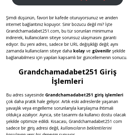
Şimdi düşünün, favori bir kafede oturuyorsunuz ve aniden
internet bağlantınız kopuyor. Sinir bozucu değil mi? İşte
Grandchamadabet251.com, bu tür sorunları minimuma
indirerek, kullanıcıların siteye sorunsuz ulaşmasını garanti
ediyor. Bu yeni adres, sadece bir URL değişikliği değil; aynı
zamanda kullanıcıların siteye daha
kolay
ve
güvenilir
şekilde
bağlanabilmesi için yapılan kapsamlı bir güncellemenin sonucu.
Grandchamadabet251 Giriş
İşlemleri
Bu adres sayesinde
Grandchamadabet251 giriş işlemleri
çok daha pratik hale geliyor. Artık eski adreslerde yaşanan
yavaşlık veya engelleme sorunlarıyla karşılaşma ihtimali
oldukça azalıyor. Ayrıca, site tasarımı da kullanıcı dostu olacak
şekilde optimize edildi. Kısacası, Grandchamadabet251 com
sadece bir giriş adresi değil,
kullanıcıların beklentilerini
karşılayan yeni bir deneyim
sunuyor.