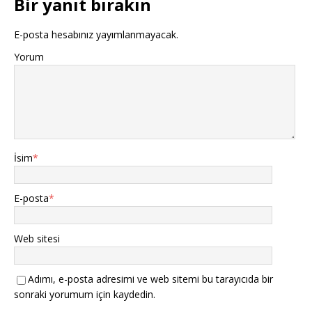
Bir yanıt bırakın
E-posta hesabınız yayımlanmayacak.
Yorum
İsim
*
E-posta
*
Web sitesi
Adımı, e-posta adresimi ve web sitemi bu tarayıcıda bir
sonraki yorumum için kaydedin.