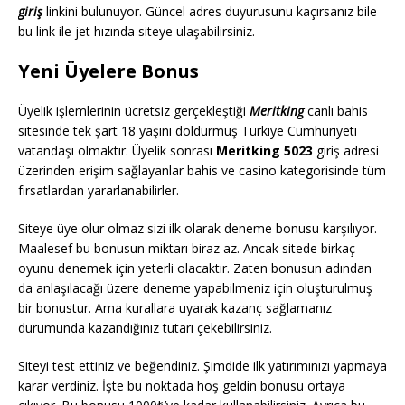
giriş
linkini bulunuyor. Güncel adres duyurusunu kaçırsanız bile
bu link ile jet hızında siteye ulaşabilirsiniz.
Yeni Üyelere Bonus
Üyelik işlemlerinin ücretsiz gerçekleştiği
Meritking
canlı bahis
sitesinde tek şart 18 yaşını doldurmuş Türkiye Cumhuriyeti
vatandaşı olmaktır. Üyelik sonrası
Meritking 5023
giriş adresi
üzerinden erişim sağlayanlar bahis ve casino kategorisinde tüm
fırsatlardan yararlanabilirler.
Siteye üye olur olmaz sizi ilk olarak deneme bonusu karşılıyor.
Maalesef bu bonusun miktarı biraz az. Ancak sitede birkaç
oyunu denemek için yeterli olacaktır. Zaten bonusun adından
da anlaşılacağı üzere deneme yapabilmeniz için oluşturulmuş
bir bonustur. Ama kurallara uyarak kazanç sağlamanız
durumunda kazandığınız tutarı çekebilirsiniz.
Siteyi test ettiniz ve beğendiniz. Şimdide ilk yatırımınızı yapmaya
karar verdiniz. İşte bu noktada hoş geldin bonusu ortaya