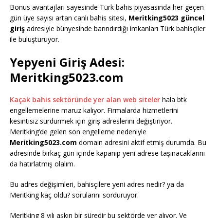
Bonus avantajları sayesinde Türk bahis piyasasında her geçen
gün üye sayısı artan canlı bahis sitesi,
Meritking5023 güncel
giriş
adresiyle bünyesinde barındırdığı imkanları Türk bahisçiler
ile buluşturuyor.
Yepyeni Giriş Adesi:
Meritking5023.com
Kaçak bahis sektöründe yer alan web siteler
hala btk
engellemelerine maruz kalıyor. Firmalarda hizmetlerini
kesintisiz sürdürmek için giriş adreslerini değiştiriyor.
Meritking’de gelen son engelleme nedeniyle
Meritking5023.com
domain adresini aktif etmiş durumda. Bu
adresinde birkaç gün içinde kapanıp yeni adrese taşınacaklarını
da hatırlatmış olalım.
Bu adres değişimleri, bahisçilere yeni adres nedir? ya da
Meritking kaç oldu? sorularını sorduruyor.
Meritking 8 yılı aşkın bir süredir bu sektörde yer alıyor. Ve