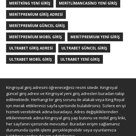
MERITKING YENI GIRIŞ
MERITLIMANCASINO YENI GIRIŞ
MERITPREMIUM GIRIŞ ADRESI
MERITPREMIUM GÜNCEL GIRIŞ
MERITPREMIUM MOBIL GIRIŞ
MERITPREMIUM YENI GIRIŞ
ULTRABET GIRIŞ ADRESI
ULTRABET GÜNCEL GIRIŞ
ULTRABET MOBIL GIRIŞ
ULTRABET YENI GIRIŞ
Kingroyal giriş adresini öğreneceğiniz resmi sitedir. Kingroyal
güncel giriş adresi ve Kingroyal yeni giriş adresleri buradan takip
edilmektedir. Herhangi bir giriş sorunu ile alakalı veya King Royal
için merak ettiklerinizi sayfa içerisinde bulabilirsiniz. Sizlere en iyi
hizmeti verebilmek adına buradayız. Adres değişikliklerinden
etkilenmemek adına Kingroyal giriş yap butonu ve mobil giriş linki,
her sayfanın içerisinde mevcuttur. Buradan erişim sağlamanız
durumunda üyelik işlemi gerçekleştirebilir veya oyunlarınıza
kaldığınız yerden devam edebilirsiniz.