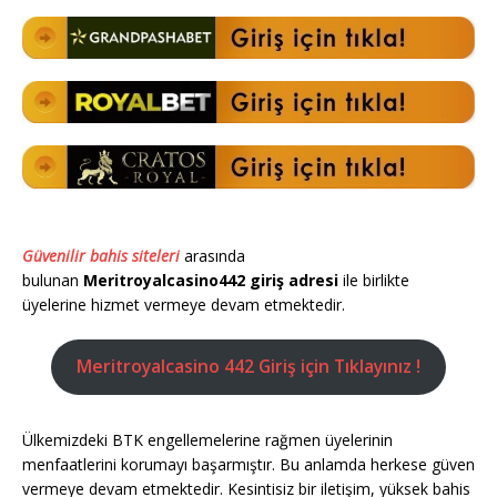
Güvenilir bahis siteleri
arasında
bulunan
Meritroyalcasino442 giriş adresi
ile birlikte
üyelerine hizmet vermeye devam etmektedir.
Meritroyalcasino 442 Giriş için Tıklayınız !
Ülkemizdeki BTK engellemelerine rağmen üyelerinin
menfaatlerini korumayı başarmıştır. Bu anlamda herkese güven
vermeye devam etmektedir. Kesintisiz bir iletişim, yüksek bahis