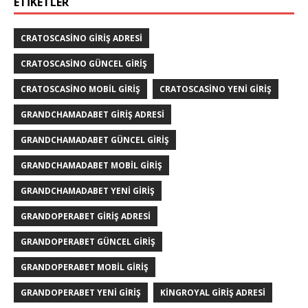
ETIKETLER
CRATOSCASINO GIRIŞ ADRESI
CRATOSCASINO GÜNCEL GIRIŞ
CRATOSCASINO MOBIL GIRIŞ
CRATOSCASINO YENI GIRIŞ
GRANDCHAMADABET GIRIŞ ADRESI
GRANDCHAMADABET GÜNCEL GIRIŞ
GRANDCHAMADABET MOBIL GIRIŞ
GRANDCHAMADABET YENI GIRIŞ
GRANDOPERABET GIRIŞ ADRESI
GRANDOPERABET GÜNCEL GIRIŞ
GRANDOPERABET MOBIL GIRIŞ
GRANDOPERABET YENI GIRIŞ
KINGROYAL GIRIŞ ADRESI