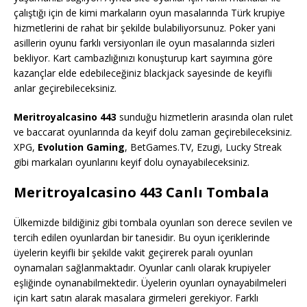
çalıştığı için de kimi markaların oyun masalarında Türk krupiye
hizmetlerini de rahat bir şekilde bulabiliyorsunuz. Poker yani
asillerin oyunu farklı versiyonları ile oyun masalarında sizleri
bekliyor. Kart cambazlığınızı konuşturup kart sayımına göre
kazançlar elde edebileceğiniz blackjack sayesinde de keyifli
anlar geçirebileceksiniz.
Meritroyalcasino 443
sunduğu hizmetlerin arasında olan rulet
ve baccarat oyunlarında da keyif dolu zaman geçirebileceksiniz.
XPG,
Evolution Gaming
, BetGames.TV, Ezugi, Lucky Streak
gibi markaları oyunlarını keyif dolu oynayabileceksiniz.
Meritroyalcasino 443 Canlı Tombala
Ülkemizde bildiğiniz gibi tombala oyunları son derece sevilen ve
tercih edilen oyunlardan bir tanesidir. Bu oyun içeriklerinde
üyelerin keyifli bir şekilde vakit geçirerek paralı oyunları
oynamaları sağlanmaktadır. Oyunlar canlı olarak krupiyeler
eşliğinde oynanabilmektedir. Üyelerin oyunları oynayabilmeleri
için kart satın alarak masalara girmeleri gerekiyor. Farklı