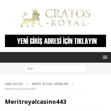
ANA SAYFA
MERIT ROYAL GIRIŞLERI
Meritroyalcasino443
Meritroyalcasino443