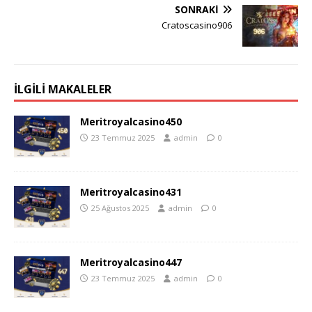
SONRAKI
Cratoscasino906
İLGILI MAKALELER
Meritroyalcasino450
23 Temmuz 2025
admin
0
Meritroyalcasino431
25 Ağustos 2025
admin
0
Meritroyalcasino447
23 Temmuz 2025
admin
0