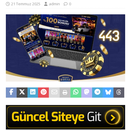
21 Temmuz 2025
admin
0